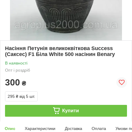
Насіння Петунія великоквіткова Success
(Саксес) F1 Біла White 500 насінин Benary
В наявності
Опт і роздріб
300
₴
295 ₴
від 5 шт.
Купити
Опис
Характеристики
Доставка
Оплата
Умови п