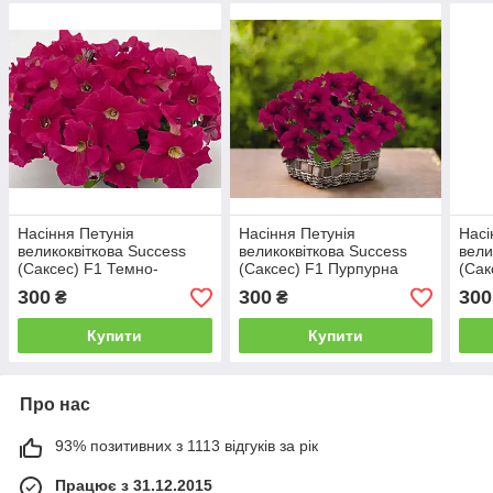
Насіння Петунія
Насіння Петунія
Насі
великоквіткова Success
великоквіткова Success
вели
(Саксес) F1 Темно-
(Саксес) F1 Пурпурна
(Сак
малинова Crimson Darc
Purple 500 насінин Benary
насі
300
300
300
₴
₴
500 насінин Benary
Купити
Купити
Про нас
93% позитивних з 1113 відгуків за рік
Працює з 31.12.2015