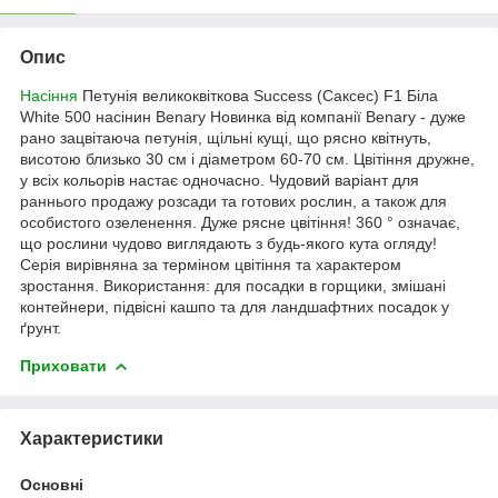
Опис
Насіння
Петунія великоквіткова Success (Саксес) F1 Біла
White 500 насінин Benary
Новинка від компанії Benary - дуже
рано зацвітаюча петунія, щільні кущі, що рясно квітнуть,
висотою близько 30 см і діаметром 60-70 см. Цвітіння дружне,
у всіх кольорів настає одночасно.
Чудовий варіант для
раннього продажу розсади та готових рослин, а також для
особистого озеленення. Дуже рясне цвітіння! 360 ° означає,
що рослини чудово виглядають з будь-якого кута огляду!
Серія вирівняна за терміном цвітіння та характером
зростання. Використання: для посадки в горщики, змішані
контейнери, підвісні кашпо та для ландшафтних посадок у
ґрунт.
Приховати
Характеристики
Основні