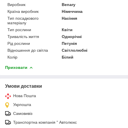
Виробник
Benary
Країна виробник
Німеччина
Тип посадкового
Насіння
матеріалу
Тип рослини
Квіти
Тривалість життя
Однорічні
Рід рослини
Петунія
Відношення до світла
Світлолюбні
Колір
Білий
Приховати
Умови доставки
Нова Пошта
Укрпошта
Самовивіз
Транспортна компанія " Автолюкс