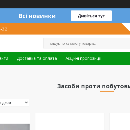
1-32
акти
Доставка та оплата
Акційні пропозиції
Засоби проти побутов