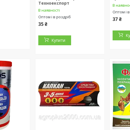
Техноекспорт
В наявно
В наявності
Оптом і в
Оптом і в роздріб
37 ₴
35 ₴
К
Купити