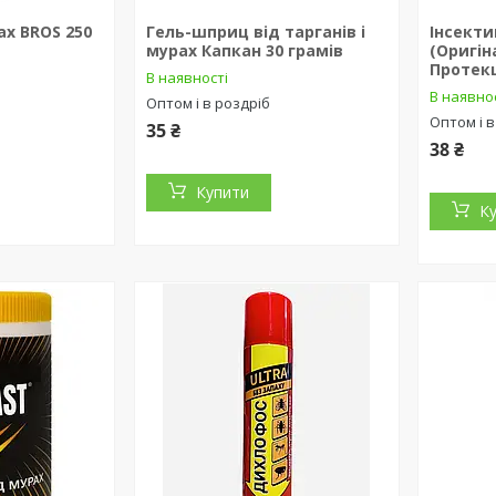
ах BROS 250
Гель-шприц від тарганів і
Інсект
мурах Капкан 30 грамів
(Оригін
Протек
В наявності
В наявно
Оптом і в роздріб
Оптом і в
35 ₴
38 ₴
Купити
К