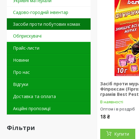
Укривні матеріали
Садово-городній інвентар
Засоби проти побутових комах
Обприскувачі
Прайс-листи
Новини
Про нас
Засіб проти мур
Відгуки
Фіпроксан (Fipro
грамів Best Pest
Доставка та оплата
В наявності
Акційні пропозиції
Оптом і в роздріб
18 ₴
Фільтри
Купити