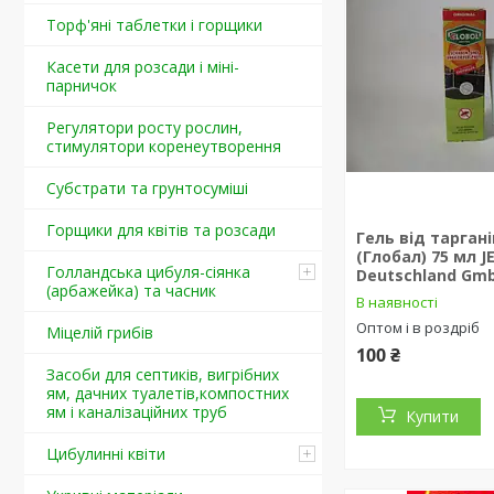
Торф'яні таблетки і горщики
Касети для розсади і міні-
парничок
Регулятори росту рослин,
стимулятори коренеутворення
Cубстрати та грунтосуміші
Горщики для квітів та розсади
Гель від таргані
(Глобал) 75 мл J
Голландська цибуля-сіянка
Deutschland Gm
(арбажейка) та часник
В наявності
Оптом і в роздріб
Міцелій грибів
100 ₴
Засоби для септиків, вигрібних
ям, дачних туалетів,компостних
ям і каналізаційних труб
Купити
Цибулинні квіти