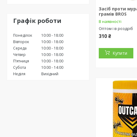
Засіб проти мур
грамів BROS
Графік роботи
В наявності
Оптом і в роздріб
Понеділок
10:00
18:00
310 ₴
Вівторок
10:00
18:00
Середа
10:00
18:00
Купити
Четвер
10:00
18:00
Пʼятниця
10:00
18:00
Субота
10:00
14:00
Неділя
Вихідний