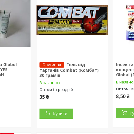
в Globol
Гель від
Інсект
Оригинал
EYES
концент
тарганів Combat (Комбат)
bH
Global 
30 грамів
В наявно
В наявності
Оптом і в
Оптом і в роздріб
8,50 ₴
35 ₴
К
Купити