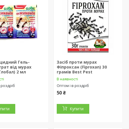
ицидний Гель-
Засіб проти мурах
рат від мурах
Фіпроксан (Fiproxan) 30
(Глобал) 2 мл
грамів Best Pest
сті
В наявності
 роздріб
Оптом і в роздріб
50 ₴
упити
Купити