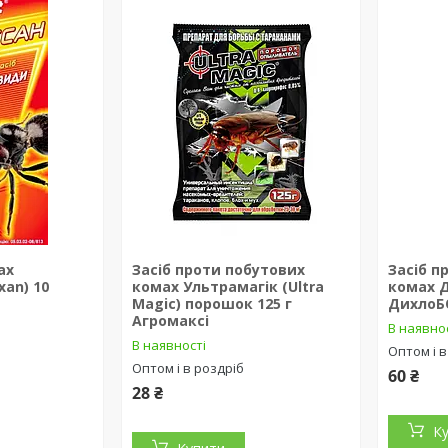
ах
Засіб проти побутових
Засіб п
xan) 10
комах Ультрамагік (Ultra
комах 
Magic) порошок 125 г
ДихлоБ
Агромаксі
В наявно
В наявності
Оптом і в
Оптом і в роздріб
60 ₴
28 ₴
К