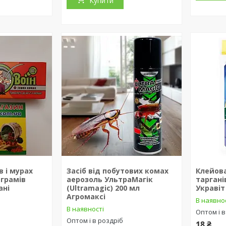
Купити
в і мурах
Засіб від побутових комах
Клейова
 грамів
аерозоль УльтраМагік
таргані
ані
(Ultramagic) 200 мл
Укравіт
Агромаксі
В наявно
В наявності
Оптом і в
Оптом і в роздріб
18 ₴