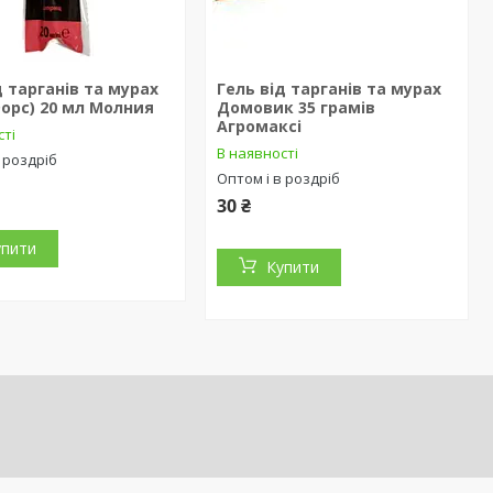
д тарганів та мурах
Гель від тарганів та мурах
Форс) 20 мл Молния
Домовик 35 грамів
Агромаксі
сті
В наявності
 роздріб
Оптом і в роздріб
30 ₴
упити
Купити