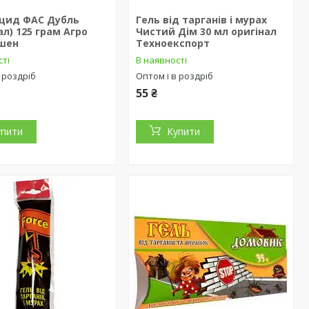
ицид ФАС Дубль
Гель від тарганів і мурах
ал) 125 грам Агро
Чистий Дім 30 мл оригінал
шен
Техноекспорт
сті
В наявності
 роздріб
Оптом і в роздріб
55 ₴
упити
Купити