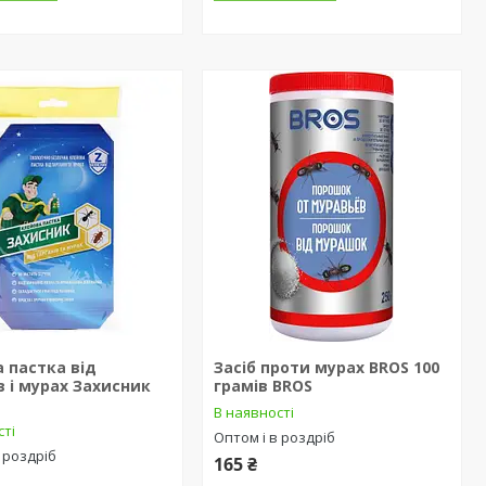
 пастка від
Засіб проти мурах BROS 100
в і мурах Захисник
грамів BROS
В наявності
сті
Оптом і в роздріб
 роздріб
165 ₴