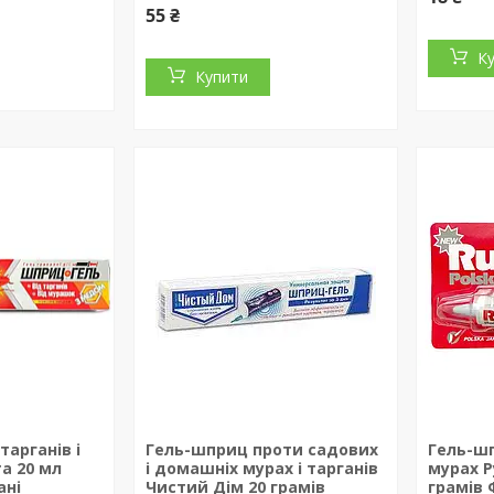
55 ₴
К
Купити
тарганів і
Гель-шприц проти садових
Гель-шп
а 20 мл
і домашніх мурах і тарганів
мурах Р
ані
Чистий Дім 20 грамів
грамів