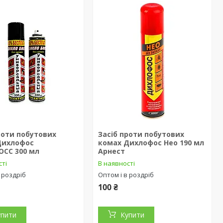
роти побутових
Засіб проти побутових
Дихлофос
комах Дихлофос Нео 190 мл
ОСС 300 мл
Арнест
сті
В наявності
 роздріб
Оптом і в роздріб
100 ₴
упити
Купити