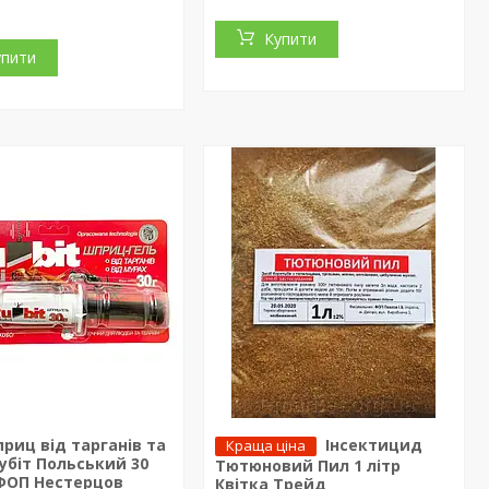
Купити
упити
риц від тарганів та
Інсектицид
Краща ціна
убіт Польський 30
Тютюновий Пил 1 літр
 ФОП Нестерцов
Квітка Трейд