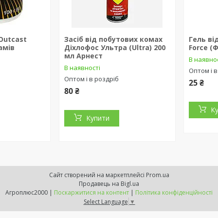
 Outcast
Засіб від побутових комах
Гель ві
амів
Діхлофос Ультра (Ultra) 200
Force (
мл Арнест
В наявно
В наявності
Оптом і в
Оптом і в роздріб
25 ₴
80 ₴
К
Купити
Сайт створений на маркетплейсі
Prom.ua
Продавець на Bigl.ua
Агроплюс2000 |
Поскаржитися на контент
|
Політика конфіденційності
Select Language
▼