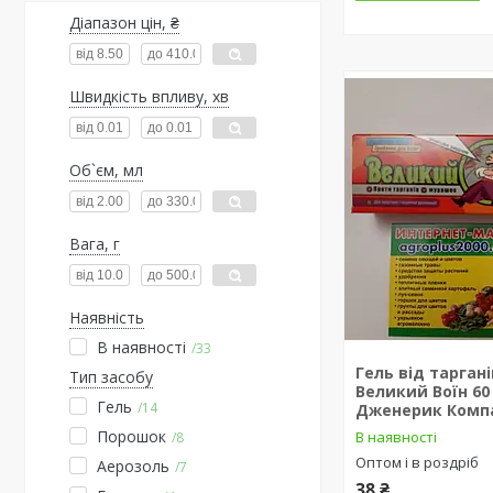
Діапазон цін, ₴
Швидкість впливу, хв
Об`єм, мл
Вага, г
Наявність
В наявності
33
Гель від таргані
Тип засобу
Великий Воїн 60
Гель
14
Дженерик Комп
Порошок
В наявності
8
Оптом і в роздріб
Аерозоль
7
38 ₴