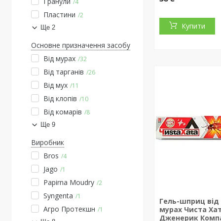
Гранули
4
Пластини
2
Купити
Ще 2
Основне призначення засобу
Від мурах
32
Від тарганів
26
Від мух
11
Від клопів
10
Від комарів
8
Ще 9
Виробник
Bros
4
Jago
1
Papirna Moudry
2
Syngenta
1
Гель-шприц від 
Агро Протекшн
мурах Чиста Хат
1
Дженерик Комп