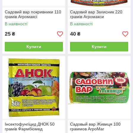
Садовий вар покривники 110
Садовий вар Захисник 220
грамів Агромаксі
грамів Агромакси
В наявності
В наявності
25
40
₴
₴
Купити
Купити
Інсектофунгіцид ДНОК 50
Садовый вар Живиця 100
грамів Фармбіомед
граммов АгроМаг