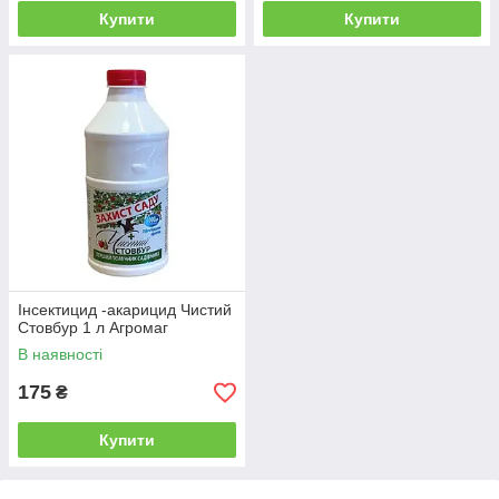
Купити
Купити
Інсектицид -акарицид Чистий
Стовбур 1 л Агромаг
В наявності
175
₴
Купити