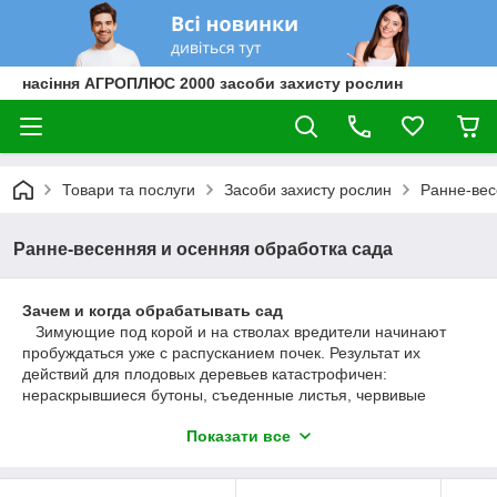
насіння АГРОПЛЮС 2000 засоби захисту рослин
Товари та послуги
Засоби захисту рослин
Ранне-вес
Ранне-весенняя и осенняя обработка сада
Зачем и когда обрабатывать сад
Зимующие под корой и на стволах вредители начинают
пробуждаться уже с распусканием почек. Результат их
действий для плодовых деревьев катастрофичен:
нераскрывшиеся бутоны, съеденные листья, червивые
плоды. Чтобы предотвратить тот немалый ущерб, который
Показати все
они приносят, нужно заранее позаботиться о защите сада.
Как известно, лучшая защита – это профилактика. Поэтому
первые обработки от вредителей нужно проводить как можно