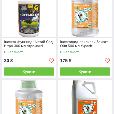
Інсекто-фунгіцид Чистий Сад
Інсектицид-прилипач Захват
Нітро 300 мл Агромаксі
Ойл 500 мл Укравіт
В наявності
В наявності
30
175
₴
₴
Купити
Купити