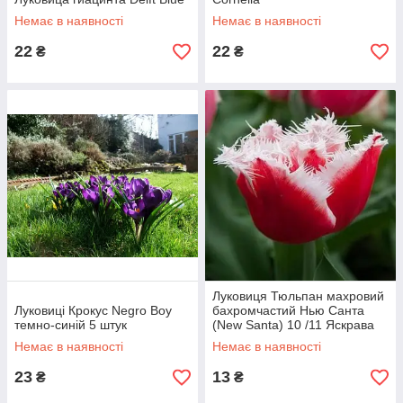
Немає в наявності
Немає в наявності
22
22
₴
₴
Луковиця Тюльпан махровий
Луковиці Крокус Negro Boy
бахромчастий Нью Санта
темно-синій 5 штук
(New Santa) 10 /11 Яскрава
Немає в наявності
Немає в наявності
23
13
₴
₴