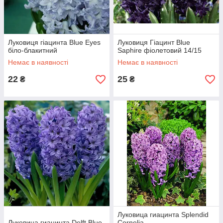
Луковиця гіацинта Blue Eyes
Луковиця Гіацинт Blue
біло-блакитний
Saphire фіолетовий 14/15
Немає в наявності
Немає в наявності
22
25
₴
₴
Луковица гиацинта Splendid
Луковица гиацинта Delft Blue
Cornelia