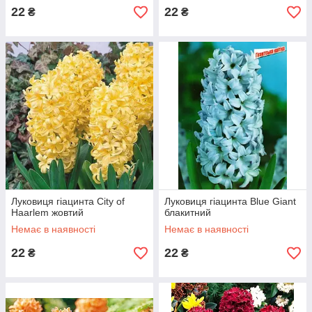
22
22
₴
₴
Луковиця гіацинта City of
Луковиця гіацинта Blue Giant
Haarlem жовтий
блакитний
Немає в наявності
Немає в наявності
22
22
₴
₴