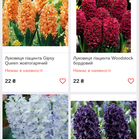
Луковиця гіацинта Gipsy
Луковиця гіацинта Woodstock
Queen жовтогарячий
бордовий
Немає в наявності
Немає в наявності
22
22
₴
₴