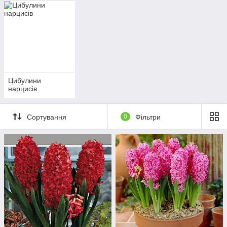
Цибулини
нарцисів
Сортування
0
Фільтри