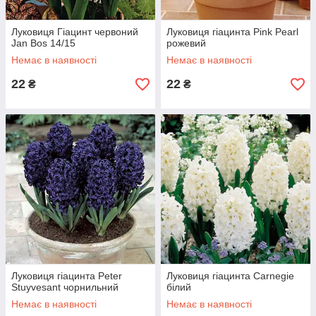
Луковиця Гіацинт червоний
Луковиця гіацинта Pink Pearl
Jan Bos 14/15
рожевий
Немає в наявності
Немає в наявності
22
22
₴
₴
Луковиця гіацинта Peter
Луковиця гіацинта Carnegie
Stuyvesant чорнильний
білий
Немає в наявності
Немає в наявності