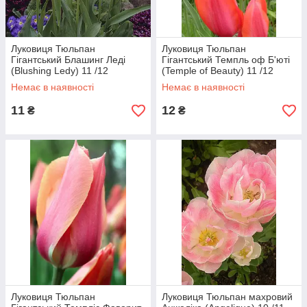
Луковиця Тюльпан
Луковиця Тюльпан
Гігантський Блашинг Леді
Гігантський Темпль оф Б'юті
(Blushing Ledy) 11 /12
(Temple of Beauty) 11 /12
Яскрава
Яскрава
Немає в наявності
Немає в наявності
11
12
₴
₴
Луковиця Тюльпан
Луковиця Тюльпан махровий