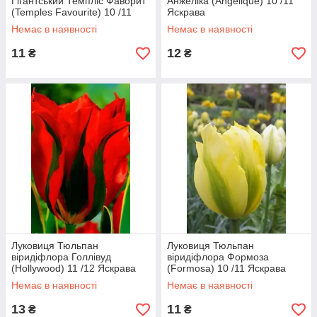
Гігантський Темпліс Фаворит
Анжеліка (Angelique) 10 /11
(Temples Favourite) 10 /11
Яскрава
Яскрава
Немає в наявності
Немає в наявності
11
12
₴
₴
Луковиця Тюльпан
Луковиця Тюльпан
віридіфлора Голлівуд
віридіфлора Формоза
(Нollywood) 11 /12 Яскрава
(Formosa) 10 /11 Яскрава
Немає в наявності
Немає в наявності
13
11
₴
₴