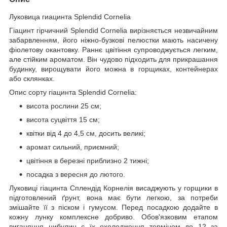
Луковица гиацинта Splendid Cornelia
Гіацинт гірчичний Splendid Cornelia вирізняється незвичайним
забарвленням, його ніжно-бузкові пелюстки мають насичену
фіолетову окантовку. Раннє цвітіння супроводжується легким,
але стійким ароматом. Він чудово підходить для прикрашання
будинку, вирощувати його можна в горщиках, контейнерах
або склянках.
Опис сорту гіацинта Splendid Cornelia:
висота рослини 25 см;
висота суцвіття 15 см;
квітки від 4 до 4,5 см, досить великі;
аромат сильний, приємний;
цвітіння в березні приблизно 2 тижні;
посадка з вересня до лютого.
Луковиці гіацинта Сплендід Корнелія висаджують у горщики в
підготовлений ґрунт, вона має бути легкою, за потреби
змішайте її з піском і гумусом. Перед посадкою додайте в
кожну лунку комплексне добриво. Обов'язковим етапом
виганяння цибулин є їх охолодження терміном до 12 за