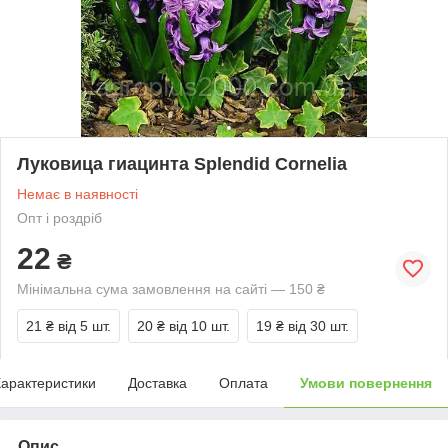
Луковица гиацинта Splendid Cornelia
Немає в наявності
Опт і роздріб
22
₴
Мінімальна сума замовлення на сайті — 150 ₴
21 ₴
від 5 шт.
20 ₴
від 10 шт.
19 ₴
від 30 шт.
арактеристики
Доставка
Оплата
Умови повернення
Опис