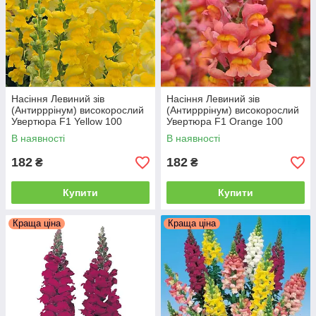
Насіння Левиний зів
Насіння Левиний зів
(Антирррінум) високорослий
(Антирррінум) високорослий
Увертюра F1 Yellow 100
Увертюра F1 Оrange 100
насінин Syngenta
насінин Syngenta
В наявності
В наявності
182
182
₴
₴
Купити
Купити
Краща ціна
Краща ціна