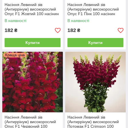
Насіння Левиний зів
Насіння Левиний зів
(Антиррінум) високорослий
(Антиррінум) високорослий
Опус F1 Жовтий 100 насінин
Опус F1 Пінк 100 насінин
Syngenta
Syngenta
В наявності
В наявності
182
182
₴
₴
Купити
Купити
Краща ціна
Насіння Левиний зів
Насіння Левиний зів
(Антиррінум) високорослий
(Антиррінум) високорослий
Опус F1 Червоний 100
Потомак F1 Сrimson 100