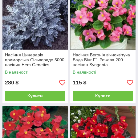
Насіння Цинерарія
Насіння Бегонія вічноквітуча
приморська Сільверадо 5000
Бада Бінг F1 Рожева 200
насінин Hem Genetics
насінин Syngenta
В наявності
В наявності
280
115
₴
₴
Купити
Купити