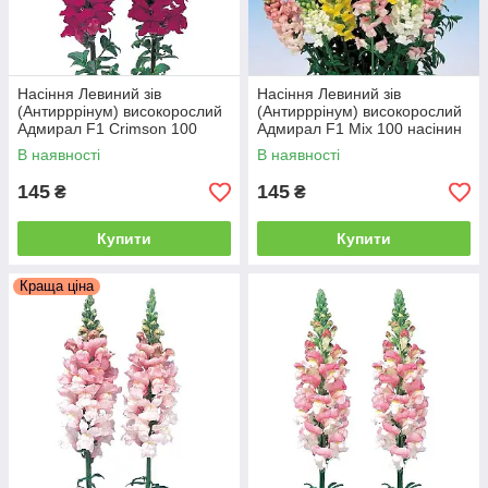
Насіння Левиний зів
Насіння Левиний зів
(Антирррінум) високорослий
(Антирррінум) високорослий
Адмирал F1 Сrimson 100
Адмирал F1 Mix 100 насінин
насінин Sakata
Sakata
В наявності
В наявності
145
145
₴
₴
Купити
Купити
Краща ціна