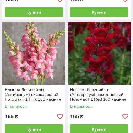
Купити
Купити
Насіння Левиний зів
Насіння Левиний зів
(Антиррінум) високорослий
(Антиррінум) високорослий
Потомак F1 Рink 100 насінин
Потомак F1 Red 100 насінин
Pan American
Pan American
В наявності
В наявності
165
165
₴
₴
Купити
Купити