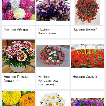
Насіння Айстри
Насіння
Насіння Бегонії
Калібрахоа
Насіння Газании
Насіння
Насіння Сальвії
(гацании)
Катарантуса
(Барвінку)