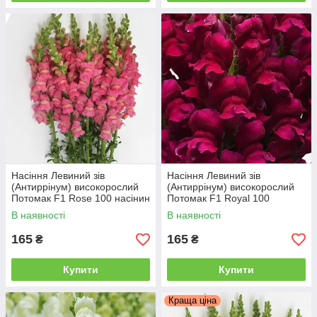
Насіння Левиний зів
Насіння Левиний зів
(Антиррінум) високорослий
(Антиррінум) високорослий
Потомак F1 Rose 100 насінин
Потомак F1 Royal 100
Pan American
насінин Pan American
В наявності
В наявності
165
165
₴
₴
Купити
Купити
Краща ціна