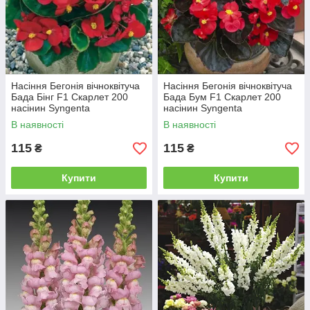
Насіння Бегонія вічноквітуча
Насіння Бегонія вічноквітуча
Бада Бінг F1 Скарлет 200
Бада Бум F1 Скарлет 200
насінин Syngenta
насінин Syngenta
В наявності
В наявності
115
115
₴
₴
Купити
Купити