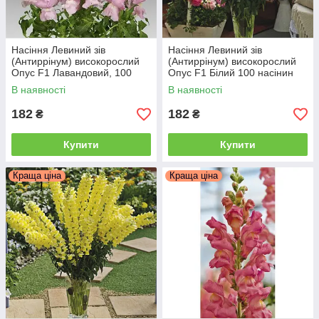
Насіння Левиний зів
Насіння Левиний зів
(Антиррінум) високорослий
(Антиррінум) високорослий
Опус F1 Лавандовий, 100
Опус F1 Білий 100 насінин
насінин Syngenta
Syngenta
В наявності
В наявності
182
182
₴
₴
Купити
Купити
Краща ціна
Краща ціна