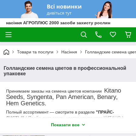
насіння АГРОПЛЮС 2000 засоби захисту рослин
Товари та послуги
Насіння
Голландские семена цве
Голландские семена цветов в профессиональной
упаковке
Kitano
Принимаем заказы на семена цветов компании
Seeds, Syngenta, Pan American, Benary,
Hem Genetics.
Полный ассортимент ― смотрите в разделе
"ПРАЙС-
ЛИСТЫ"
( Прайс-лист семян цветов компаниии КИТАНО )
Показати все
Удобный способ - заполнить бланк заказа,предварительно
скачав его, и отправить нам. Также заказ можно сделать по