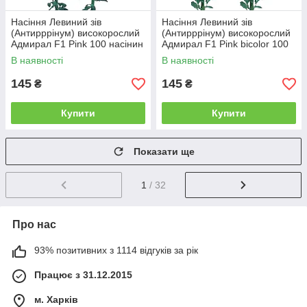
Насіння Левиний зів
Насіння Левиний зів
(Антирррінум) високорослий
(Антирррінум) високорослий
Адмирал F1 Pink 100 насінин
Адмирал F1 Pink bicolor 100
Sakata
насінин Sakata
В наявності
В наявності
145
145
₴
₴
Купити
Купити
Показати ще
1
/ 32
Про нас
93% позитивних з 1114 відгуків за рік
Працює з 31.12.2015
м. Харків