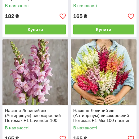
насінин Syngenta
насінин Pan American
В наявності
В наявності
182
165
₴
₴
Купити
Купити
Насіння Левиний зів
Насіння Левиний зів
(Антиррінум) високорослий
(Антиррінум) високорослий
Потомак F1 Lavender 100
Потомак F1 Mix 100 насінин
насінин Pan American
Pan American
В наявності
В наявності
165
165
₴
₴