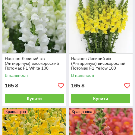
Насіння Левиний зів
Насіння Левиний зів
(Антиррінум) високорослий
(Антиррінум) високорослий
Потомак F1 White 100
Потомак F1 Yellow 100
насінин Pan American
насінин Pan American
В наявності
В наявності
165
165
₴
₴
Купити
Купити
Краща ціна
Краща ціна