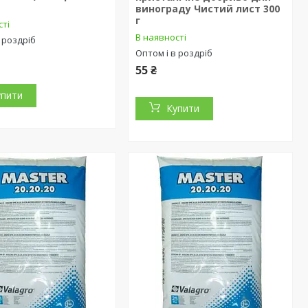
винограду Чистий лист 300
г
сті
В наявності
 роздріб
Оптом і в роздріб
55 ₴
упити
Купити