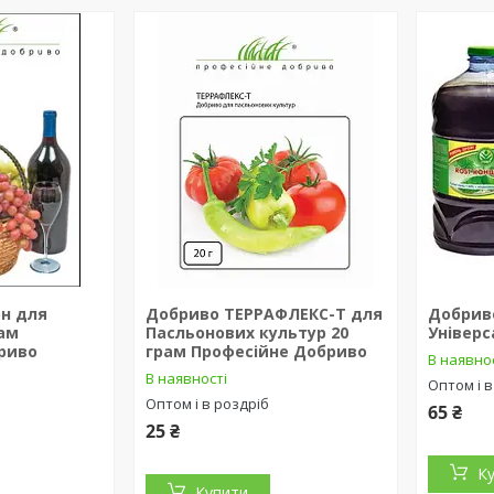
н для
Добриво ТЕРРАФЛЕКС-Т для
Добрив
рам
Пасльонових культур 20
Універс
риво
грам Професійне Добриво
В наявно
В наявності
Оптом і в
Оптом і в роздріб
65 ₴
25 ₴
К
Купити