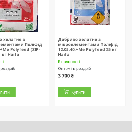
о хелатне з
Добриво хелатне з
лементами Поліфід
мікроелементами Поліфід
.+Ме Polyfeed (ZIP-
12.05.40.+Ме Polyfeed 25 кг
 кг Haifa
Haifa
сті
В наявності
 роздріб
Оптом і в роздріб
3 700 ₴
упити
Купити