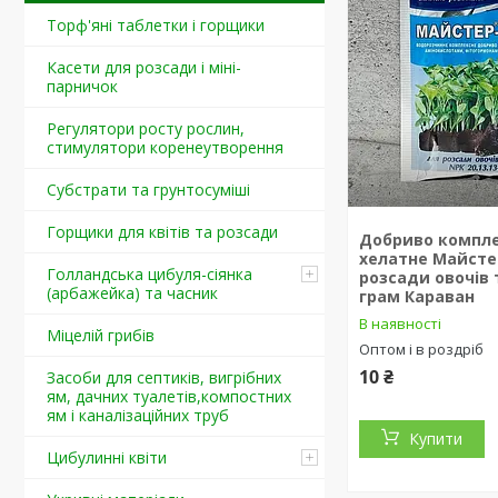
Торф'яні таблетки і горщики
Касети для розсади і міні-
парничок
Регулятори росту рослин,
стимулятори коренеутворення
Cубстрати та грунтосуміші
Горщики для квітів та розсади
Добриво компл
хелатне Майсте
Голландська цибуля-сіянка
розсади овочів т
(арбажейка) та часник
грам Караван
В наявності
Міцелій грибів
Оптом і в роздріб
10 ₴
Засоби для септиків, вигрібних
ям, дачних туалетів,компостних
ям і каналізаційних труб
Купити
Цибулинні квіти