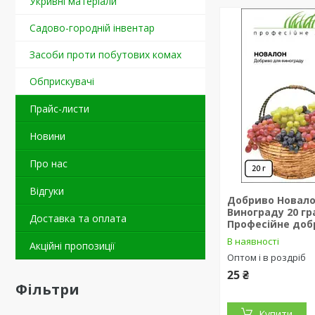
Укривні матеріали
Садово-городній інвентар
Засоби проти побутових комах
Обприскувачі
Прайс-листи
Новини
Про нас
Відгуки
Добриво Новало
Винограду 20 г
Доставка та оплата
Професійне доб
В наявності
Акційні пропозиції
Оптом і в роздріб
25 ₴
Фільтри
Купити