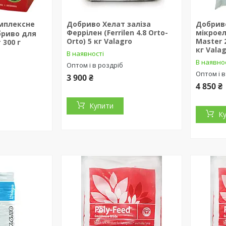
мплексне
Добриво Хелат заліза
Добрив
Феррілен (Ferrilen 4.8 Orto-
мікрое
бриво для
Orto) 5 кг Valagro
Master 
 300 г
кг Vala
В наявності
В наявно
Оптом і в роздріб
Оптом і в
3 900 ₴
4 850 ₴
Купити
К