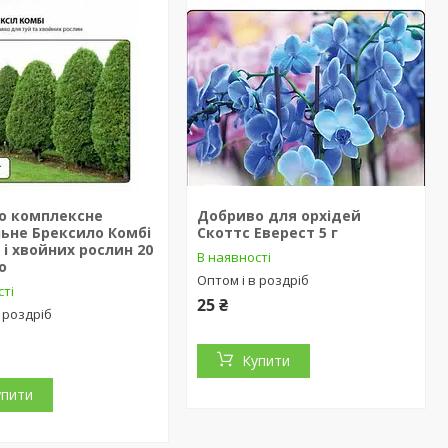
о комплексне
Добриво для орхідей
ьне Брексило Комбі
Скоттс Еверест 5 г
 і хвойних рослин 20
В наявності
o
Оптом і в роздріб
сті
25 ₴
 роздріб
Купити
упити