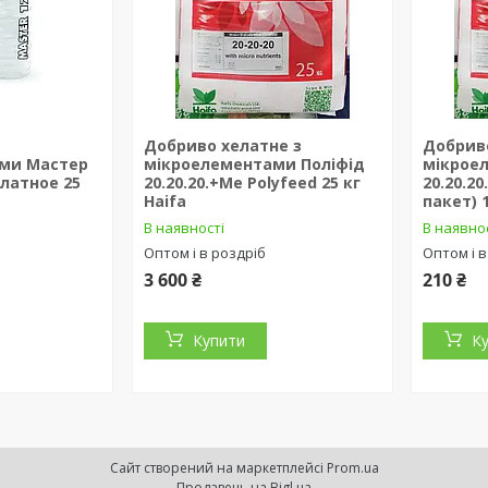
Добриво хелатне з
Добрив
ми Мастер
мікроелементами Поліфід
мікрое
елатное 25
20.20.20.+Ме Polyfeed 25 кг
20.20.20
Haifa
пакет) 1
В наявності
В наявно
Оптом і в роздріб
Оптом і в
3 600 ₴
210 ₴
Купити
К
Сайт створений на маркетплейсі
Prom.ua
Продавець на Bigl.ua