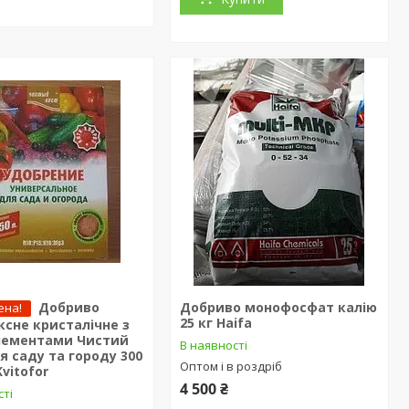
Добриво
Добриво монофосфат калію
ена!
25 кг Haifa
сне кристалічне з
лементами Чистий
В наявності
я саду та городу 300
Оптом і в роздріб
Kvitofor
4 500 ₴
сті