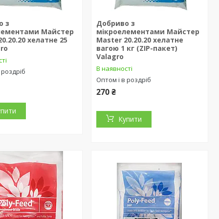
о з
Добриво з
лементами Майстер
мікроелементами Майстер
20.20.20 хелатне 25
Master 20.20.20 хелатне
gro
вагою 1 кг (ZIP-пакет)
Valagro
сті
В наявності
 роздріб
Оптом і в роздріб
270 ₴
упити
Купити