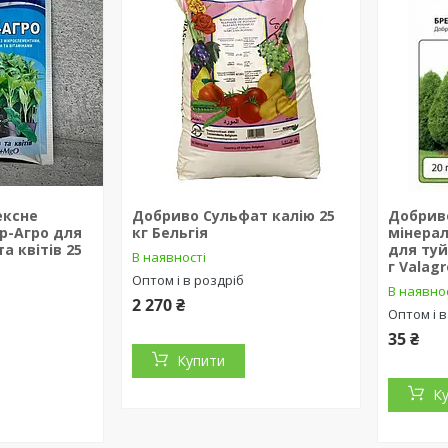
ексне
Добриво Сульфат калію 25
Добрив
р-Агро для
кг Бельгія
мінерал
а квітів 25
для туй
В наявності
г Valagr
Оптом і в роздріб
В наявно
2 270 ₴
Оптом і в
35 ₴
Купити
К