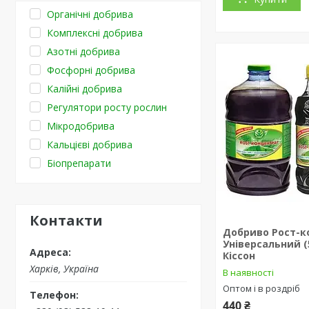
Органічні добрива
Комплексні добрива
Азотні добрива
Фосфорні добрива
Калійні добрива
Регулятори росту рослин
Мікродобрива
Кальцієві добрива
Біопрепарати
Контакти
Добриво Рост-к
Універсальний (5
Кіссон
Харків, Україна
В наявності
Оптом і в роздріб
440 ₴