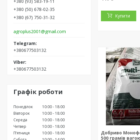
+380 (93) 583-19-11
+380 (50) 678-02-35
Купити
+380 (67) 750-31-32
agroplus2001@gmail.com
+380677503132
+380677503132
Графік роботи
Понеділок
10:00
18:00
Вівторок
10:00
18:00
Середа
10:00
18:00
Четвер
10:00
18:00
Добриво Моноф
Пʼятниця
10:00
18:00
500 грамів вагою
Субота
10:00
14:00