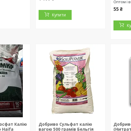
Оптом і в
55 ₴
Купити
К
осфат Калію
Добриво Сульфат калію
Добриво
 Haifa
вагою 500 грамів Бельгія
(Нитрат