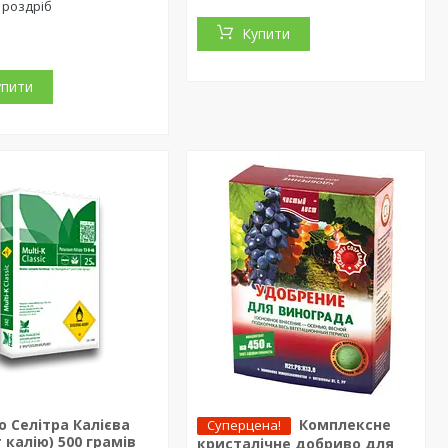
 роздріб
Купити
упити
 Селітра Калієва
Комплексне
Суперцена!
 калію) 500 грамів
кристалічне добриво для