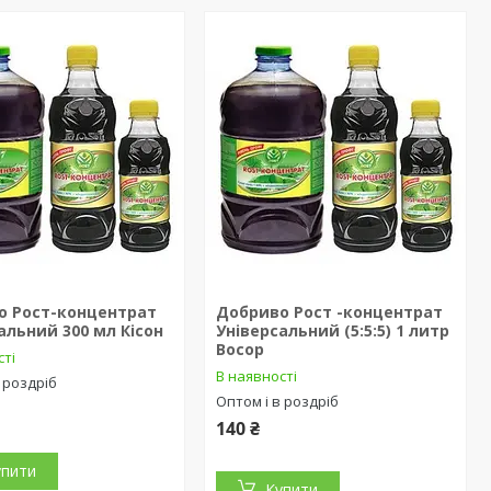
о Рост-концентрат
Добриво Рост -концентрат
альний 300 мл Кісон
Універсальний (5:5:5) 1 литр
Восор
сті
В наявності
 роздріб
Оптом і в роздріб
140 ₴
упити
Купити