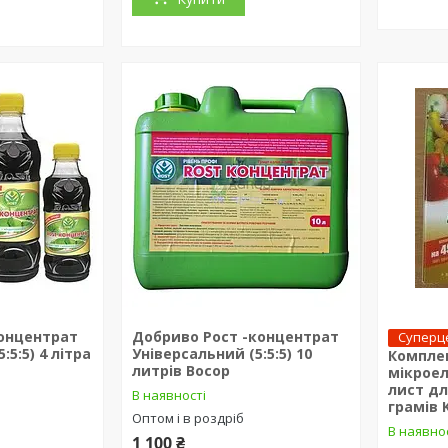
онцентрат
Добриво Рост -концентрат
Суперц
:5:5) 4 літра
Універсальний (5:5:5) 10
Комплек
литрів Восор
мікрое
лист дл
В наявності
грамів 
Оптом і в роздріб
В наявно
1 100 ₴