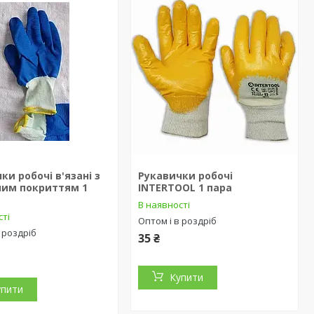
ки робочі в'язані з
Рукавички робочі
ним покриттям 1
INTERTOOL 1 пара
В наявності
сті
Оптом і в роздріб
 роздріб
35 ₴
Купити
упити