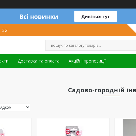
1-32
акти
Доставка та оплата
Акційні пропозиції
Садово-городній ін