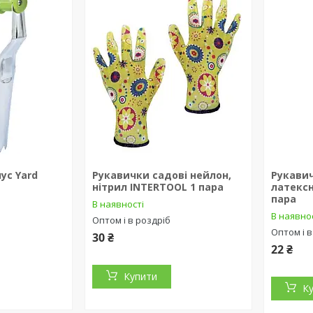
ус Yard
Рукавички садові нейлон,
Рукавич
нітрил INTERTOOL 1 пара
латекс
пара
В наявності
В наявно
Оптом і в роздріб
Оптом і в
30 ₴
22 ₴
Купити
К