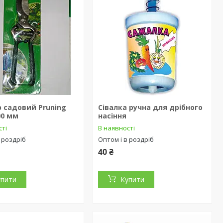
 садовий Pruning
Сівалка ручна для дрібного
00 мм
насіння
сті
В наявності
 роздріб
Оптом і в роздріб
40 ₴
упити
Купити