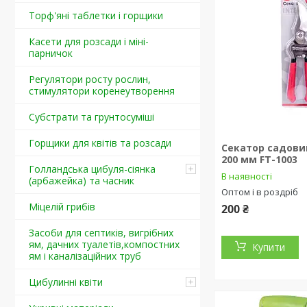
Торф'яні таблетки і горщики
Касети для розсади і міні-
парничок
Регулятори росту рослин,
стимулятори коренеутворення
Cубстрати та грунтосуміші
Горщики для квітів та розсади
Секатор садовий
200 мм FT-1003
Голландська цибуля-сіянка
В наявності
(арбажейка) та часник
Оптом і в роздріб
Міцелій грибів
200 ₴
Засоби для септиків, вигрібних
ям, дачних туалетів,компостних
Купити
ям і каналізаційних труб
Цибулинні квіти