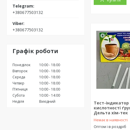
+380677503132
+380677503132
Графік роботи
Понеділок
10:00
18:00
Вівторок
10:00
18:00
Середа
10:00
18:00
Четвер
10:00
18:00
Пʼятниця
10:00
18:00
Субота
10:00
14:00
Неділя
Вихідний
Тест-індикатор
кислотності ґрун
Дельта хім-тек
Немає в наявності
Оптом і в роздріб