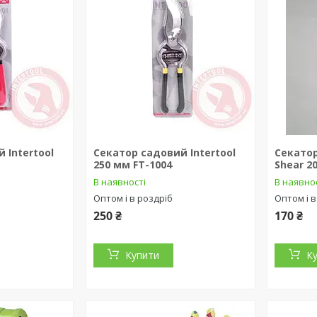
 Intertool
Секатор садовий Intertool
Секатор
250 мм FT-1004
Shear 2
В наявності
В наявно
Оптом і в роздріб
Оптом і в
250 ₴
170 ₴
Купити
К