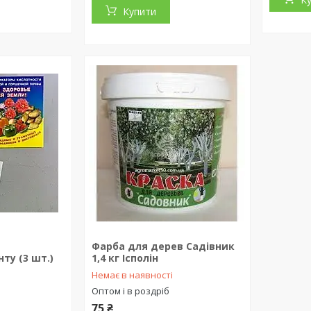
Купити
Фарба для дерев Садівник
ту (3 шт.)
1,4 кг Ісполін
Немає в наявності
Оптом і в роздріб
75 ₴