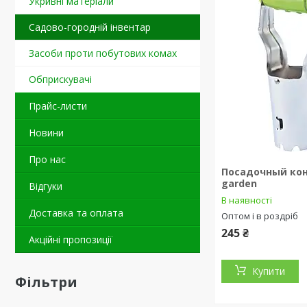
Укривні матеріали
Садово-городній інвентар
Засоби проти побутових комах
Обприскувачі
Прайс-листи
Новини
Про нас
Посадочный кон
garden
Відгуки
В наявності
Доставка та оплата
Оптом і в роздріб
245 ₴
Акційні пропозиції
Купити
Фільтри