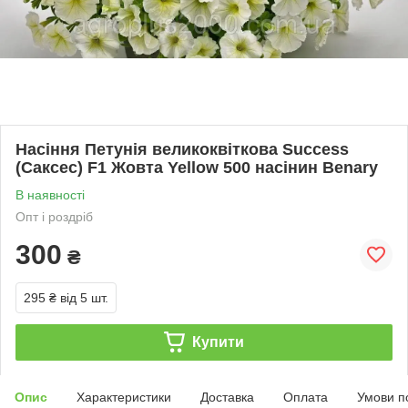
Насіння Петунія великоквіткова Success
(Саксес) F1 Жовта Yellow 500 насінин Benary
В наявності
Опт і роздріб
300
₴
295 ₴
від 5 шт.
Купити
Опис
Характеристики
Доставка
Оплата
Умови п