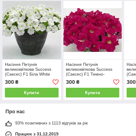
Насіння Петунія
Насіння Петунія
Насі
великоквіткова Success
великоквіткова Success
вели
(Саксес) F1 Біла White
(Саксес) F1 Темно-
(Сак
500 насінин Benary
малинова Crimson Darc
Purp
300
300
300
₴
₴
500 насінин Benary
Купити
Купити
Про нас
93% позитивних з 1113 відгуків за рік
Працює з 31.12.2015