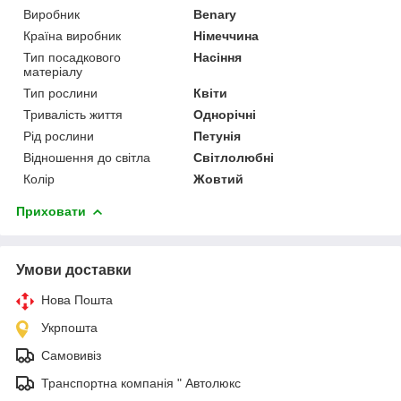
Виробник
Benary
Країна виробник
Німеччина
Тип посадкового
Насіння
матеріалу
Тип рослини
Квіти
Тривалість життя
Однорічні
Рід рослини
Петунія
Відношення до світла
Світлолюбні
Колір
Жовтий
Приховати
Умови доставки
Нова Пошта
Укрпошта
Самовивіз
Транспортна компанія " Автолюкс