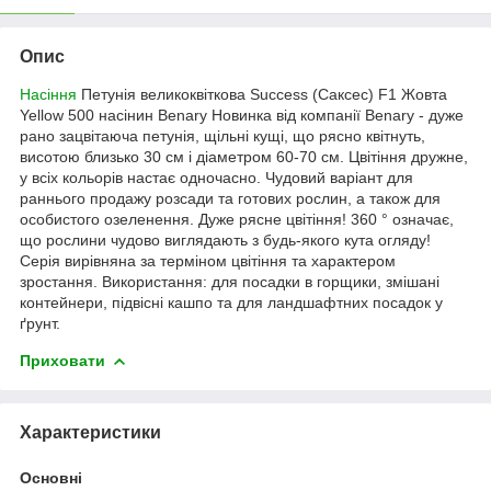
Опис
Насіння
Петунія великоквіткова Success (Саксес) F1 Жовта
Yellow 500 насінин Benary
Новинка від компанії Benary - дуже
рано зацвітаюча петунія, щільні кущі, що рясно квітнуть,
висотою близько 30 см і діаметром 60-70 см. Цвітіння дружне,
у всіх кольорів настає одночасно.
Чудовий варіант для
раннього продажу розсади та готових рослин, а також для
особистого озеленення. Дуже рясне цвітіння! 360 ° означає,
що рослини чудово виглядають з будь-якого кута огляду!
Серія вирівняна за терміном цвітіння та характером
зростання. Використання: для посадки в горщики, змішані
контейнери, підвісні кашпо та для ландшафтних посадок у
ґрунт.
Приховати
Характеристики
Основні