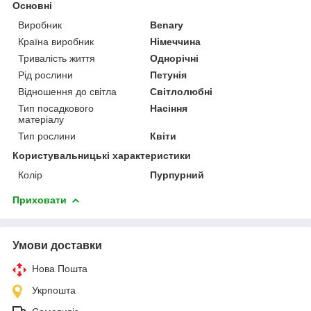
Основні
Виробник
Benary
Країна виробник
Німеччина
Тривалість життя
Однорічні
Рід рослини
Петунія
Відношення до світла
Світлолюбні
Тип посадкового
Насіння
матеріалу
Тип рослини
Квіти
Користувальницькі характеристики
Колір
Пурпурний
Приховати
Умови доставки
Нова Пошта
Укрпошта