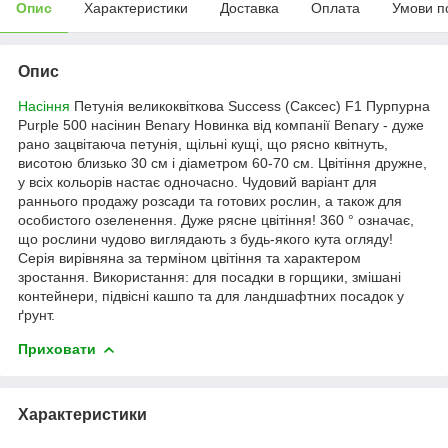
Опис
Характеристики
Доставка
Оплата
Умови п
Опис
Насіння
Петунія великоквіткова Success (Саксес) F1 Пурпурна
Purple 500 насінин Benary
Новинка від компанії Benary - дуже
рано зацвітаюча петунія, щільні кущі, що рясно квітнуть,
висотою близько 30 см і діаметром 60-70 см. Цвітіння дружне,
у всіх кольорів настає одночасно.
Чудовий варіант для
раннього продажу розсади та готових рослин, а також для
особистого озеленення. Дуже рясне цвітіння! 360 ° означає,
що рослини чудово виглядають з будь-якого кута огляду!
Серія вирівняна за терміном цвітіння та характером
зростання. Використання: для посадки в горщики, змішані
контейнери, підвісні кашпо та для ландшафтних посадок у
ґрунт.
Приховати
Характеристики