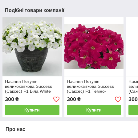
Подібні товари компанії
Насіння Петунія
Насіння Петунія
Насі
великоквіткова Success
великоквіткова Success
вели
(Саксес) F1 Біла White
(Саксес) F1 Темно-
(Сак
500 насінин Benary
малинова Crimson Darc
насі
300
300
300
₴
₴
500 насінин Benary
Купити
Купити
Про нас