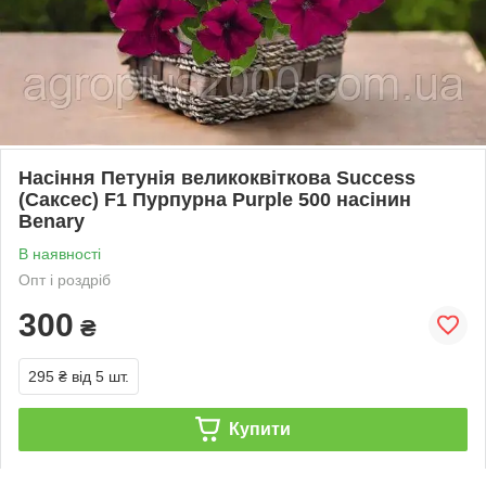
Насіння Петунія великоквіткова Success
(Саксес) F1 Пурпурна Purple 500 насінин
Benary
В наявності
Опт і роздріб
300
₴
295 ₴
від 5 шт.
Купити