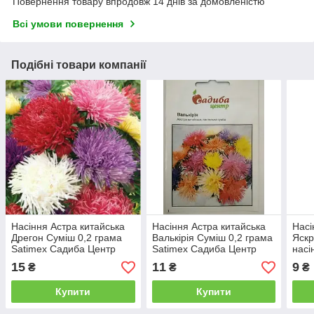
Повернення товару впродовж 14 днів за домовленістю
Всі умови повернення
Подібні товари компанії
Насіння Астра китайська
Насіння Астра китайська
Насі
Дрегон Суміш 0,2 грама
Валькірія Суміш 0,2 грама
Яскр
Satimex Садиба Центр
Satimex Садиба Центр
насі
15
11
9
₴
₴
₴
Купити
Купити