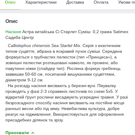
Опис
Характеристики
Доставка
Оплата
Умови п
Опис
Насіння
Астра китайська Сі Старлет Суміш 0,2 грама Satimex
Садиба Центр
Callistephus chinensis Sea Starlet Mix.
Серія з екзотичним
типом суцвіття, зібрана в яскравий пучок суміші. Середина
формується з трубчастих пелюсток (тип «Принцеса»), а
зовнішні пелюстки розташовані навколо, як промені, або
павутинні ніжки (спайдер тип). Рослина формує гребінець
заввишки 50-60 см, посипаний вишуканими суцвіттями,
діаметром 9-12 см.
На розсаду насіння висівають у березні-вучі. Пікувалку
проводять у фазі 2-3 справжніх листочків по схемі 5x5. У
відкритий ґрунт рослини висаджують усередині травня. У разі
безрозсадного способу насіння висівають на постійне місце
ранньої весни або під зиму. Невибаглива культура, добре
реагує на підживлення. Використовується для оформлення
присадибних ділянок та зрізу.
Приховати