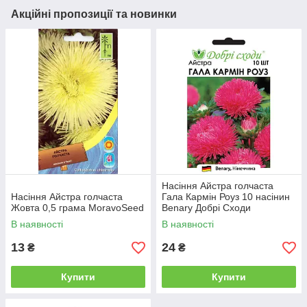
Акційні пропозиції та новинки
Насіння Айстра голчаста
Насіння Айстра голчаста
Гала Кармін Роуз 10 насінин
Жовта 0,5 грама MoravoSeed
Benary Добрі Сходи
В наявності
В наявності
13
24
₴
₴
Купити
Купити