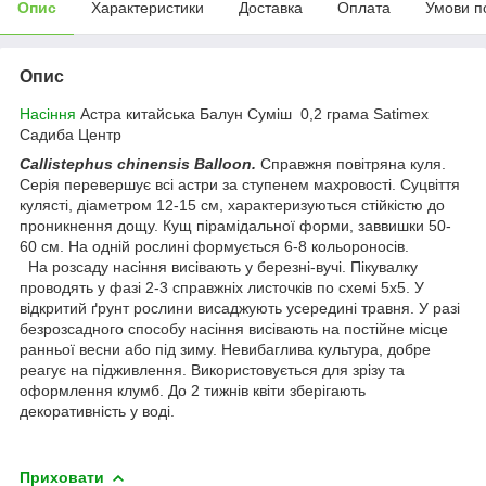
Опис
Характеристики
Доставка
Оплата
Умови п
Опис
Насіння
Астра китайська Балун Суміш 0,2 грама Satimex
Садиба Центр
Callistephus chinensis Balloon.
Справжня повітряна куля.
Серія перевершує всі астри за ступенем махровості. Суцвіття
кулясті, діаметром 12-15 см, характеризуються стійкістю до
проникнення дощу. Кущ пірамідальної форми, заввишки 50-
60 см. На одній рослині формується 6-8 кольороносів.
На розсаду насіння висівають у березні-вучі. Пікувалку
проводять у фазі 2-3 справжніх листочків по схемі 5x5. У
відкритий ґрунт рослини висаджують усередині травня. У разі
безрозсадного способу насіння висівають на постійне місце
ранньої весни або під зиму. Невибаглива культура, добре
реагує на підживлення. Використовується для зрізу та
оформлення клумб. До 2 тижнів квіти зберігають
декоративність у воді.
Приховати