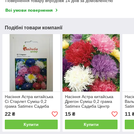
Повернення товару впродовж 14 днів за домовленістю
Всі умови повернення
Подібні товари компанії
Насіння Астра китайська
Насіння Астра китайська
Насі
Сі Старлет Суміш 0,2
Дрегон Суміш 0,2 грама
Валь
грама Satimex Садиба
Satimex Садиба Центр
Sati
Центр
22
15
11
₴
₴
Купити
Купити