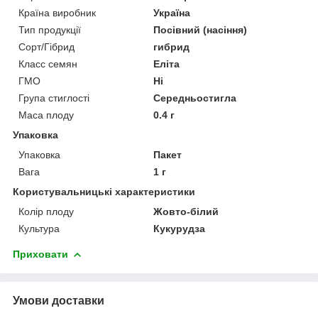
Країна виробник
Україна
Тип продукції
Посівний (насіння)
Сорт/Гібрид
гибрид
Класс семян
Еліта
ГМО
Ні
Група стиглості
Середньостигла
Маса плоду
0.4 г
Упаковка
Упаковка
Пакет
Вага
1 г
Користувальницькі характеристики
Колір плоду
Жовто-білий
Культура
Кукурудза
Приховати
Умови доставки