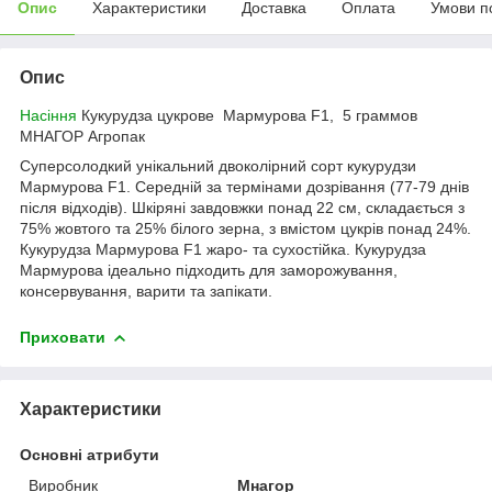
Опис
Характеристики
Доставка
Оплата
Умови п
Опис
Насіння
Кукурудза цукрове Мармурова F1, 5 граммов
МНАГОР Агропак
Суперсолодкий унікальний двоколірний сорт кукурудзи
Мармурова F1. Середній за термінами дозрівання (77-79 днів
після відходів). Шкіряні завдовжки понад 22 см, складається з
75% жовтого та 25% білого зерна, з вмістом цукрів понад 24%.
Кукурудза Мармурова F1 жаро- та сухостійка. Кукурудза
Мармурова ідеально підходить для заморожування,
консервування, варити та запікати.
Приховати
Характеристики
Основні атрибути
Виробник
Мнагор