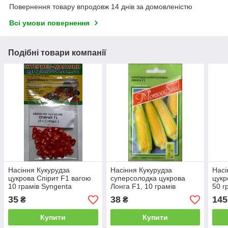
Повернення товару впродовж 14 днів за домовленістю
Всі умови повернення
Подібні товари компанії
Насіння Кукурудза
Насіння Кукурудза
Насі
цукрова Спірит F1 вагою
суперсолодка цукрова
цукр
10 грамів Syngenta
Лонга F1, 10 грамів
50 г
Moravoseed
Агро
35
38
145
₴
₴
Купити
Купити