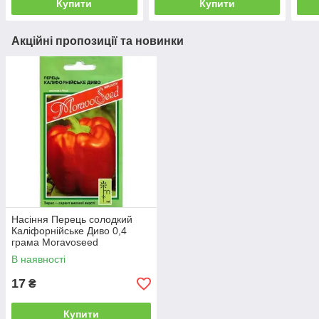
Купити
Купити
Акційні пропозиції та новинки
Насіння Перець солодкий
Каліфорнійське Диво 0,4
грама Moravoseed
В наявності
17
₴
Купити