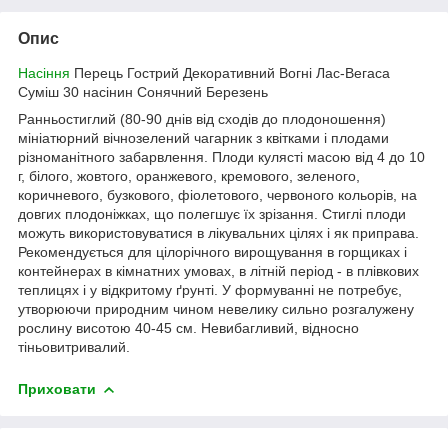
Опис
Насіння
Перець Гострий Декоративний Вогні Лас-Вегаса
Суміш 30 насінин Сонячний Березень
Ранньостиглий (80-90 днів від сходів до плодоношення)
мініатюрний вічнозелений чагарник з квітками і плодами
різноманітного забарвлення. Плоди кулясті масою від 4 до 10
г, білого, жовтого, оранжевого, кремового, зеленого,
коричневого, бузкового, фіолетового, червоного кольорів, на
довгих плодоніжках, що полегшує їх зрізання. Стиглі плоди
можуть використовуватися в лікувальних цілях і як приправа.
Рекомендується для цілорічного вирощування в горщиках і
контейнерах в кімнатних умовах, в літній період - в плівкових
теплицях і у відкритому ґрунті. У формуванні не потребує,
утворюючи природним чином невелику сильно розгалужену
рослину висотою 40-45 см. Невибагливий, відносно
тіньовитривалий.
Приховати