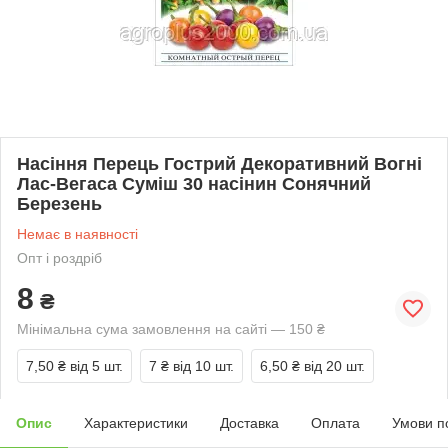
Насіння Перець Гострий Декоративний Вогні
Лас-Вегаса Суміш 30 насінин Сонячний
Березень
Немає в наявності
Опт і роздріб
8
₴
Мінімальна сума замовлення на сайті — 150 ₴
7,50 ₴
від 5 шт.
7 ₴
від 10 шт.
6,50 ₴
від 20 шт.
Опис
Характеристики
Доставка
Оплата
Умови п