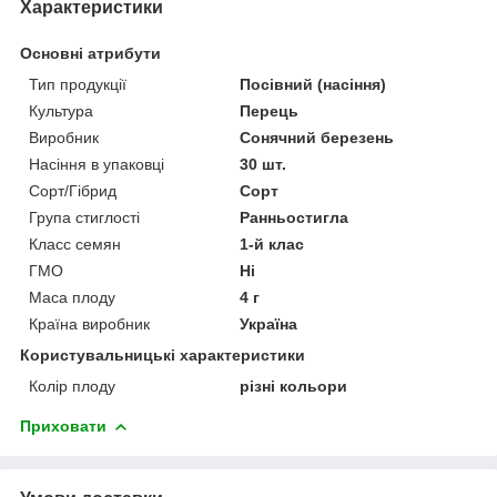
Характеристики
Основні атрибути
Тип продукції
Посівний (насіння)
Культура
Перець
Виробник
Сонячний березень
Насіння в упаковці
30 шт.
Сорт/Гібрид
Сорт
Група стиглості
Ранньостигла
Класс семян
1-й клас
ГМО
Ні
Маса плоду
4 г
Країна виробник
Україна
Користувальницькі характеристики
Колір плоду
різні кольори
Приховати