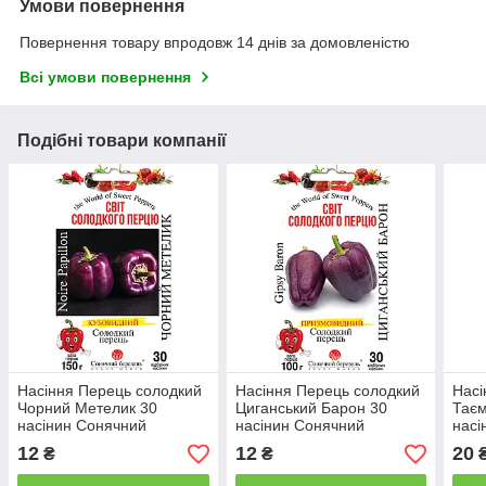
Умови повернення
Повернення товару впродовж 14 днів за домовленістю
Всі умови повернення
Подібні товари компанії
Насіння Перець солодкий
Насіння Перець солодкий
Насі
Чорний Метелик 30
Циганський Барон 30
Таєм
насінин Сонячний
насінин Сонячний
насі
Березень
Березень
Бер
12
12
20
₴
₴