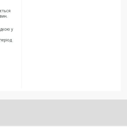
ується
вин.
адкою у
період