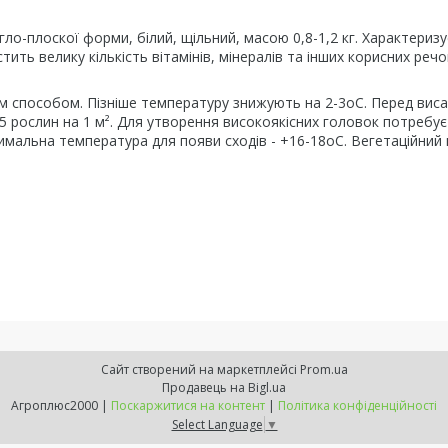
гло-плоскої форми, білий, щільний, масою 0,8-1,2 кг. Характериз
ить велику кількість вітамінів, мінералів та інших корисних речо
м способом. Пізніше температуру знижують на 2-3оС. Перед вис
-5 рослин на 1 м². Для утворення високоякісних головок потребує
тимальна температура для появи сходів - +16-18оС. Вегетаційний 
Сайт створений на маркетплейсі
Prom.ua
Продавець на Bigl.ua
Агроплюс2000 |
Поскаржитися на контент
|
Політика конфіденційності
Select Language
▼