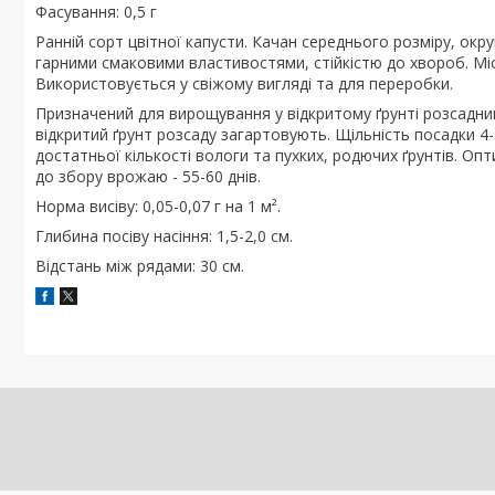
Фасування: 0,5 г
Ранній сорт цвітної капусти. Качан середнього розміру, окру
гарними смаковими властивостями, стійкістю до хвороб. Міст
Використовується у свіжому вигляді та для переробки.
Призначений для вирощування у відкритому ґрунті розсадни
відкритий ґрунт розсаду загартовують. Щільність посадки 4
достатньої кількості вологи та пухких, родючих ґрунтів. Оп
до збору врожаю - 55-60 днів.
Норма висіву: 0,05-0,07 г на 1 м².
Глибина посіву насіння: 1,5-2,0 см.
Відстань між рядами: 30 см.