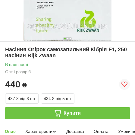
Насіння Огірок самозапильний Кібрія F1, 250
насінин Rijk Zwaan
В наявності
Опт і роздріб
440
₴
437 ₴
від 3 шт.
434 ₴
від 5 шт.
Купити
Опис
Характеристики
Доставка
Оплата
Умови п