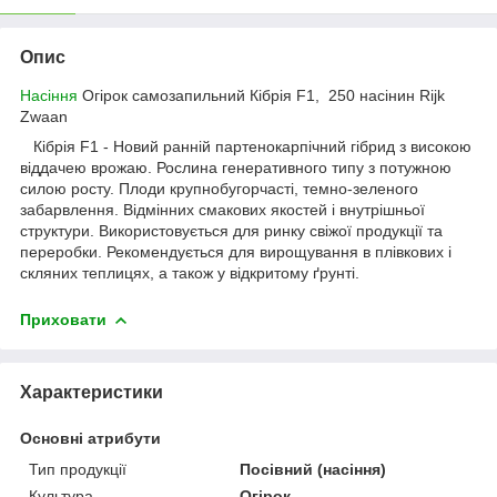
Опис
Насіння
Огірок самозапильний Кібрія F1, 250 насінин Rijk
Zwaan
Кібрія F1 - Новий ранній партенокарпічний гібрид з високою
віддачею врожаю. Рослина генеративного типу з потужною
силою росту. Плоди крупнобугорчасті, темно-зеленого
забарвлення. Відмінних смакових якостей і внутрішньої
структури. Використовується для ринку свіжої продукції та
переробки. Рекомендується для вирощування в плівкових і
скляних теплицях, а також у відкритому ґрунті.
Приховати
Характеристики
Основні атрибути
Тип продукції
Посівний (насіння)
Культура
Огірок