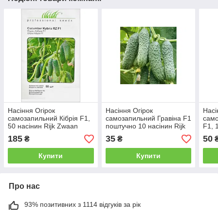
Насіння Огірок
Насіння Огірок
Насі
самозапильний Кібрія F1,
самозапильний Гравіна F1
сам
50 насінин Rijk Zwaan
поштучно 10 насінин Rijk
F1, 
Zwaan
185
35
50
₴
₴
Купити
Купити
Про нас
93% позитивних з 1114 відгуків за рік