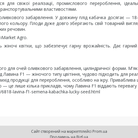
я для свіжої реалізації, промислового перероблення, ідеал
й транспортувальними властивостями.
о-оливкового забарвлення. У довжину плід кабачка досягає — 18-
ілого кольору. Плоди дуже довго зберігають свій товарний вигляд
хих речовин.
iMarket Agro.
 жіночі квітки, що забезпечує гарну врожайність. Дає гарни
ого для очей оливкового забарвлення, циліндричної форми. М'як
д Лавина F1 — жіночого типу цвітіння, чудово підходить для реал
вихід продукції для перероблення, особливо на ікру. Приваблива ц
 — це лише кілька прикладів, чому Лавина F1 віддають перевагу 
u/6818-lavina-f1-semena-kabachka-lucky-seed.html
Сайт створений на маркетплейсі
Prom.ua
Продавець на Bigl.ua