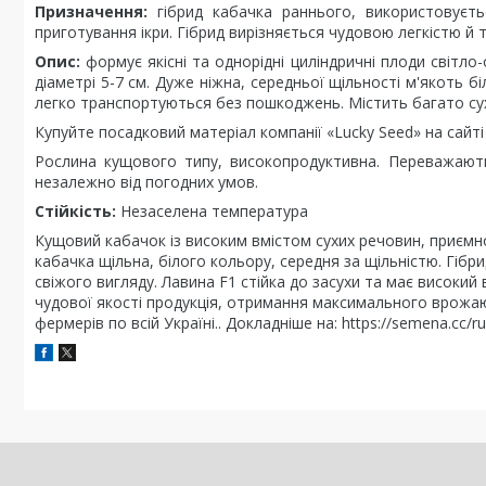
Призначення:
гібрид кабачка раннього, використовуєтьс
приготування ікри. Гібрид вирізняється чудовою легкістю 
Опис:
формує якісні та однорідні циліндричні плоди світл
діаметрі 5-7 см. Дуже ніжна, середньої щільності м'якоть б
легко транспортуються без пошкоджень. Містить багато су
Купуйте посадковий матеріал компанії «Lucky Seed» на сайті 
Рослина кущового типу, високопродуктивна. Переважають
незалежно від погодних умов.
Стійкість:
Незаселена температура
Кущовий кабачок із високим вмістом сухих речовин, приємн
кабачка щільна, білого кольору, середня за щільністю. Гібри
свіжого вигляду. Лавина F1 стійка до засухи та має високий 
чудової якості продукція, отримання максимального врожаю
фермерів по всій Україні.. Докладніше на: https://semena.cc/r