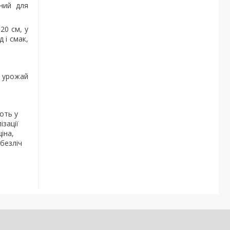
ьний для
20 см, у
 і смак,
й урожай
оть у
ізації
іна,
безліч