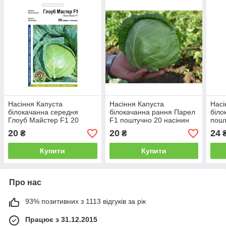
Насіння Капуста
Насіння Капуста
Насі
білокачанна середня
білокачанна рання Парел
біло
Глоуб Майстер F1 20
F1 поштучно 20 насінин
пошт
насінин Takii Seed Агропак
Bejo Zaden
Semi
20
20
24
₴
₴
Купити
Купити
Про нас
93% позитивних з 1113 відгуків за рік
Працює з 31.12.2015