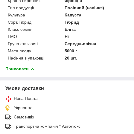
Країна виробник
Франція
Тип продукції
Посівний (насіння)
Культура
Капуста
Сорт/Гібрид
Гібрид
Класс семян
Еліта
ГМО
Ні
Група стиглості
Середньопізня
Маса плоду
5000 г
Насіння в упаковці
20 шт.
Приховати
Умови доставки
Нова Пошта
Укрпошта
Самовивіз
Транспортна компанія " Автолюкс