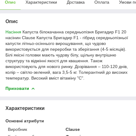
Опис
Характеристики
Доставка
Оплата
Умови п
Опис
Насіння
Капуста білокачанна середньопізня Бригадир F1 20
насінин Clause
Капуста Бригадир F1 - гібрид середньопізньої
капусти літньо-осіннього вирощування, що чудово
використовується для переробки та зберігання (4-5 місяців).
Білі якісні головки мають чудову білу, щільну внутрішню
структуру та відмінні якості для квашення. Також
використовують для нового ринку. Дозрівання – 110-120 днів,
колір – світло-зелений, вага 3,5-5 кг. Толерантний до високих
температур. Високий вміст вітаміну "С".
Приховати
Характеристики
Основні атрибути
Виробник
Clause