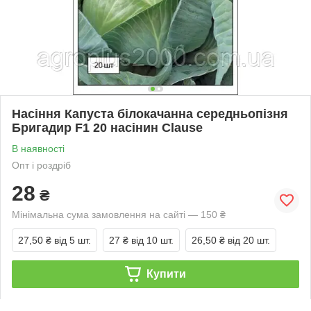
Насіння Капуста білокачанна середньопізня
Бригадир F1 20 насінин Clause
В наявності
Опт і роздріб
28
₴
Мінімальна сума замовлення на сайті — 150 ₴
27,50 ₴
від 5 шт.
27 ₴
від 10 шт.
26,50 ₴
від 20 шт.
Купити