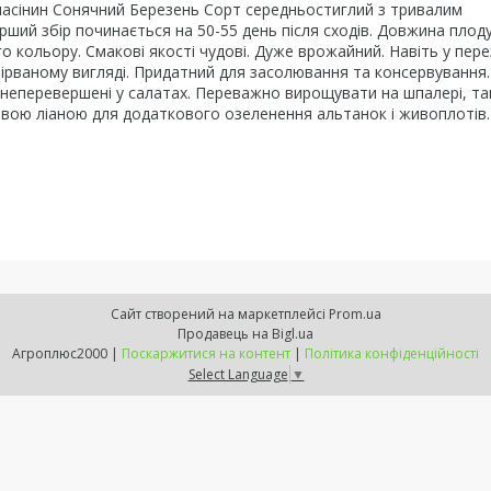
насінин Сонячний Березень Сорт середньостиглий з тривалим
ий збір починається на 50-55 день після сходів. Довжина плоду
о кольору. Смакові якості чудові.
Дуже врожайний. Навіть у пере
 зірваному вигляді. Придатний для засолювання та консервування
, неперевершені у салатах.
Переважно вирощувати на шпалері, та
овою ліаною для додаткового озеленення альтанок і живоплотів.
Сайт створений на маркетплейсі
Prom.ua
Продавець на Bigl.ua
Агроплюс2000 |
Поскаржитися на контент
|
Політика конфіденційності
Select Language
▼