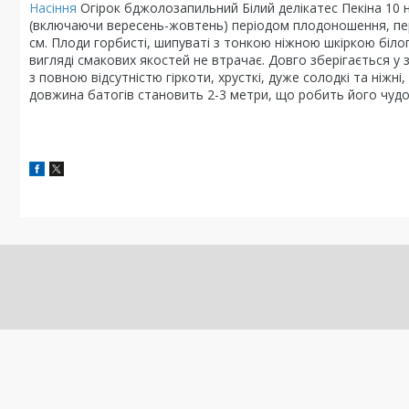
Насіння
Огірок бджолозапильний Білий делікатес Пекіна 10 
(включаючи вересень-жовтень) періодом плодоношення, перш
см. Плоди горбисті, шипуваті з тонкою ніжною шкіркою білог
вигляді смакових якостей не втрачає. Довго зберігається у
з повною відсутністю гіркоти, хрусткі, дуже солодкі та ніжні
довжина батогів становить 2-3 метри, що робить його чуд