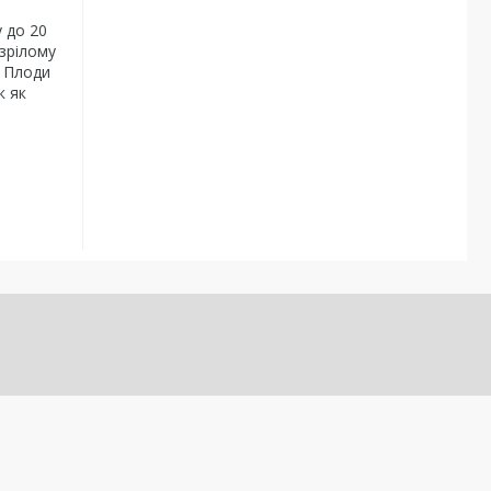
 до 20
зрілому
. Плоди
к як