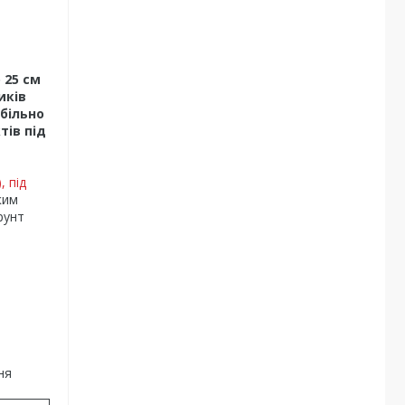
 25 см
иків
абільно
тів під
, під
ким
рунт
ня