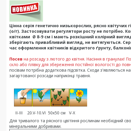
Цінна серія генетично низькорослих, рясно квітучих г
(о/г). Застосовувати регулятори росту не потрібно.
квітками Ø 8-9 см і мають розкішний колірний вигляд
зберігають привабливий вигляд, не витягуються. Сер
час оформлення квітників відкритого ґрунту, балконів
Посев
на
розсаду з лютого до квітня. Насіння в гранулах! По
скло або плівку для збереження постійної вологості до повн
посівам потрібна додаткова підсвітка. Сходи з'являються на 
загартованої розсади наприкінці травня.
II-III 20.V-10.VI
50x50 см V-Х
Для тривалого та рясного цвітіння рослинам необхідний св
мінеральними добривами.