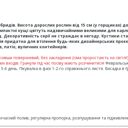
ібридів. Висота дорослих рослин від 15 см (у горщиках) до
 Компактні кущі цвітуть надзвичайними великими для карл
. Декоративність серії не страждає в негоду. Кустики ст
ія придатна для втілення будь-яких дизайнерських проєк
, патіо, вуличних контейнерів.
сивши поверхневий, без закладення (сіма проростають на світлі!)
их входів. Гранули під час посіву мають розчинитися!
Февральсь
5-6 день. Пікувалка в фазі 1-2-го справжнього листя. Висадка в ґ
оєчасний полив, регулярна пропорка, розпушування та підживлен