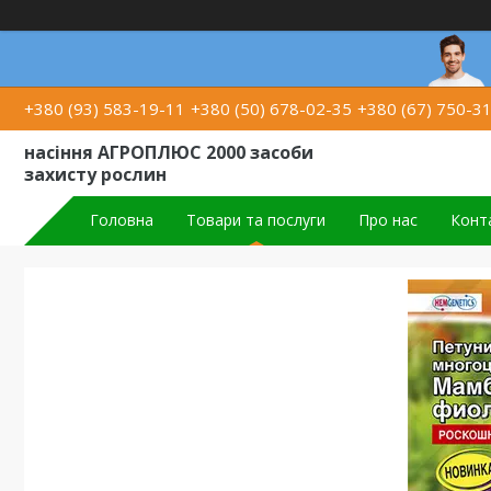
+380 (93) 583-19-11
+380 (50) 678-02-35
+380 (67) 750-3
насіння АГРОПЛЮС 2000 засоби
захисту рослин
Головна
Товари та послуги
Про нас
Конт