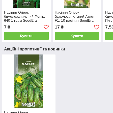
Насіння Огірок
Насіння Огірок
Насі
бджолозапильний Фенікс
бджолозапильний Атлет
бджо
640 1 грам SeedEra
F1, 10 насінин SeedEra
Плюс
7
17
7,5
₴
₴
Купити
Купити
Акційні пропозиції та новинки
Насіння Огірок