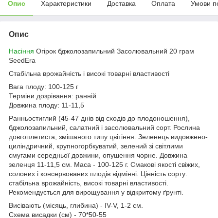
Опис
Характеристики
Доставка
Оплата
Умови п
Опис
Насіння
Огірок бджолозапильний Засолювальний 20 грам
SeedEra
Стабільна врожайність і високі товарні властивості
Вага плоду: 100-125 г
Терміни дозрівання: ранній
Довжина плоду: 11-11,5
Ранньостиглий (45-47 днів від сходів до плодоношення),
бджолозапильний, салатний і засолювальний сорт. Рослина
довгоплетиста, змішаного типу цвітіння. Зеленець видовжено-
циліндричний, крупногорбкуватий, зелений зі світлими
смугами середньої довжини, опушення чорне. Довжина
зеленця 11-11,5 см. Маса - 100-125 г. Смакові якості свіжих,
солоних і консервованих плодів відмінні. Цінність сорту:
стабільна врожайність, високі товарні властивості.
Рекомендується для вирощування у відкритому ґрунті.
Висівають (місяць, глибина) - IV-V, 1-2 см.
Схема висадки (см) - 70*50-55