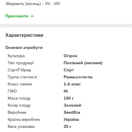
Збирають (місяць) - VII - VIII
Приховати
Характеристики
Основні атрибути
Культура
Огірок
Тип продукції
Посівний (насіння)
Сорт/Гібрид
Сорт
Група стиглості
Ранньостигла
Класс семян
1-й клас
ГМО
Ні
Маса плоду
100 г
Колір плоду
Зелений
Виробник
SeedEra
Країна виробник
Україна
Вага упаковки
20 г