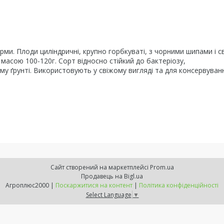
и. Плоди циліндричні, крупно горбкуваті, з чорними шипами і с
масою 100-120г. Сорт відносно стійкий до бактеріозу,
у ґрунті. Використовують у свіжому вигляді та для консервуван
Сайт створений на маркетплейсі
Prom.ua
Продавець на Bigl.ua
Агроплюс2000 |
Поскаржитися на контент
|
Політика конфіденційності
Select Language
▼