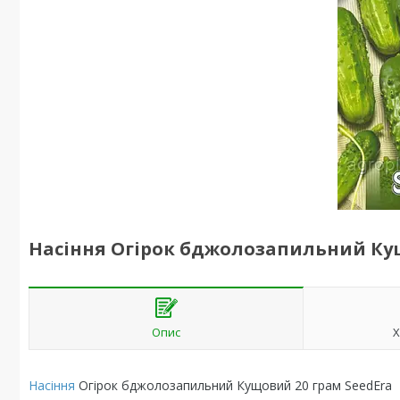
Насіння Огірок бджолозапильний Кущ
Опис
Х
Насіння
Огірок бджолозапильний Кущовий 20 грам SeedEra