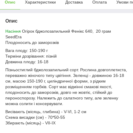
Опис
Характеристики
Доставка
Оплата
Умови п
Опис
Насіння
Огірок бджолозапильний Фенікс 640, 20 грам
SeedEra
Плодоносить до заморозків
Вага плоду: 150-190 г
Терміни дозрівання: пізній
Довжина плоду: 16-18
Пізньостиглий бджолозапильний сорт. Рослина довгоплетиста,
переважно жіночого типу цвітіння. Зеленці - довжиною 16-18
см, масою 150-190 г, циліндричної форми, з рідким
розміщенням горбків. Сорт має відмінні смакові якості,
плодоносить до заморозків, довго не жовтіє, стійкий до
пероноспорозу. Належить до салатного типу, але зеленку
можна солити і консервувати.
Висівають (місяць, глибина) - V-VI, 1-2 см
Схема висадки (см) - 70*50-55
Збирають (місяць) - VII-IХ