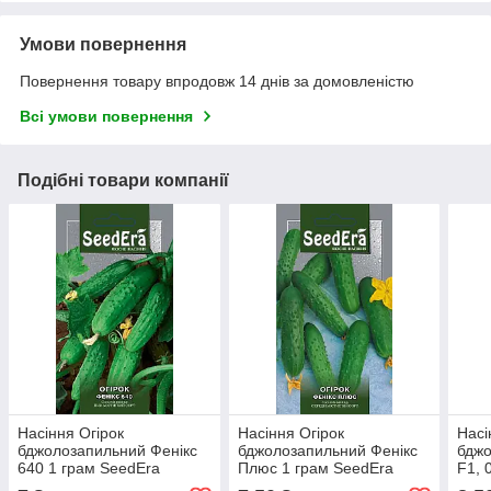
Умови повернення
Повернення товару впродовж 14 днів за домовленістю
Всі умови повернення
Подібні товари компанії
Насіння Огірок
Насіння Огірок
Насі
бджолозапильний Фенікс
бджолозапильний Фенікс
бджо
640 1 грам SeedEra
Плюс 1 грам SeedEra
F1, 