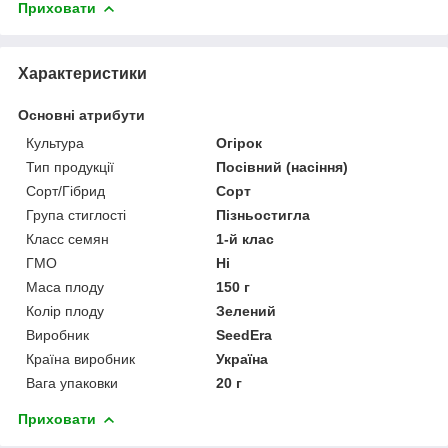
Приховати
Характеристики
Основні атрибути
Культура
Огірок
Тип продукції
Посівний (насіння)
Сорт/Гібрид
Сорт
Група стиглості
Пізньостигла
Класс семян
1-й клас
ГМО
Ні
Маса плоду
150 г
Колір плоду
Зелений
Виробник
SeedEra
Країна виробник
Україна
Вага упаковки
20 г
Приховати