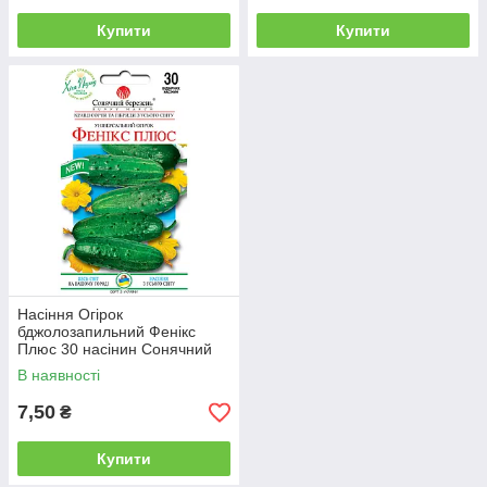
Купити
Купити
Насіння Огірок
бджолозапильний Фенікс
Плюс 30 насінин Сонячний
Березень
В наявності
7,50
₴
Купити