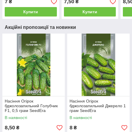
7
7,50
8,5
₴
₴
Купити
Купити
Акційні пропозиції та новинки
Насіння Огірок
Насіння Огірок
бджолозапильний Голубчик
бджолозапильний Джерело 1
F1, 0,5 грам SeedEra
грам SeedEra
В наявності
В наявності
8,50
8
₴
₴