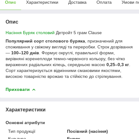
Опис
Характеристики
Доставка
Оплата
Умови п
Опис
Насіння Буряк столовий
Детройт 5 грам Clause
Популярний сорт столового буряка
, призначений для
споживання у свіжому вигляді та переробки. Строк дозрівання
—
100–120 днів
. Формує округлі, правильної форми,
вирівняні коренеплоди темно-червоного кольору, без чітко
виражених радіальних кілець, середньою масою
0,25–0,3 кг
.
Сорт характеризується відмінними смаковими якостями,
високою товарністю врожаю та стійкістю до стрілкування.
Приховати
Характеристики
Основні атрибути
Тип продукції
Посівний (насіння)
Культура
Буряк