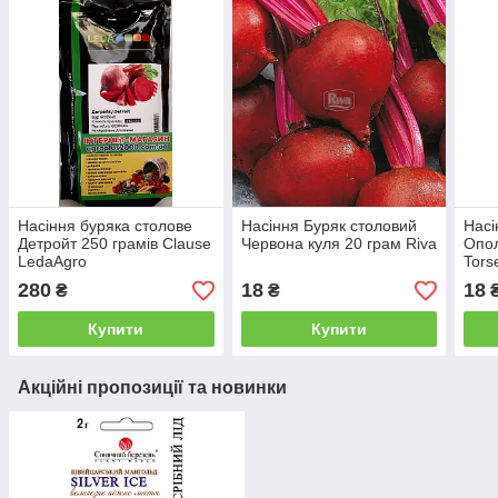
Насіння буряка столове
Насіння Буряк столовий
Насі
Детройт 250 грамів Clause
Червона куля 20 грам Riva
Опол
LedaAgro
Tors
280
18
18
₴
₴
Купити
Купити
Акційні пропозиції та новинки