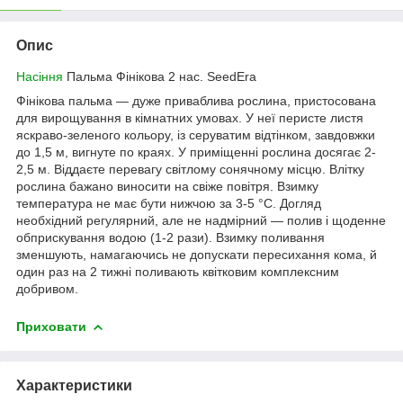
Опис
Насіння
Пальма Фінікова 2 нас. SeedEra
Фінікова пальма — дуже приваблива рослина, пристосована
для вирощування в кімнатних умовах. У неї перисте листя
яскраво-зеленого кольору, із серуватим відтінком, завдовжки
до 1,5 м, вигнуте по краях. У приміщенні рослина досягає 2-
2,5 м. Віддаєте перевагу світлому сонячному місцю. Влітку
рослина бажано виносити на свіже повітря. Взимку
температура не має бути нижчою за 3-5 °C. Догляд
необхідний регулярний, але не надмірний — полив і щоденне
обприскування водою (1-2 рази). Взимку поливання
зменшують, намагаючись не допускати пересихання кома, й
один раз на 2 тижні поливають квітковим комплексним
добривом.
Приховати
Характеристики