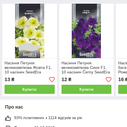
Насіння Петунія
Насіння Петунія
Насі
великоквіткова Жовта F1,
великоквіткова Синя F1,
бага
10 насінин SeedEra
10 насінин Černy SeedEra
Роже
Сern
13
12
16
₴
₴
Купити
Купити
Про нас
93% позитивних з 1114 відгуків за рік