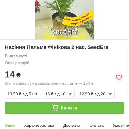
Насіння Пальма Фінікова 2 нас. SeedEra
В наявності
Опт і роздріб
14
₴
Мінімальна сума замовлення на сайті — 150 ₴
13,50 ₴
від 5 шт.
13 ₴
від 10 шт.
12,50 ₴
від 20 шт.
Купити
Опис
Характеристики
Доставка
Оплата
Умови п