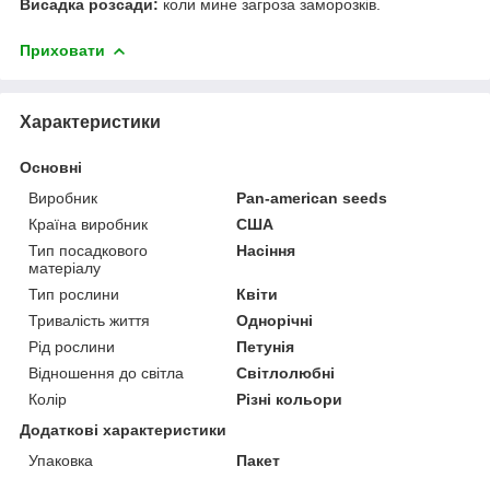
Висадка розсади:
коли мине загроза заморозків.
Приховати
Характеристики
Основні
Виробник
Pan-american seeds
Країна виробник
США
Тип посадкового
Насіння
матеріалу
Тип рослини
Квіти
Тривалість життя
Однорічні
Рід рослини
Петунія
Відношення до світла
Світлолюбні
Колір
Різні кольори
Додаткові характеристики
Упаковка
Пакет