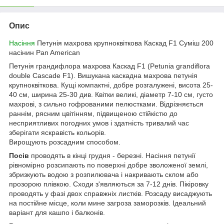
Опис
Насіння
Петунія махрова крупноквіткова Каскад F1 Суміш 200
насінин Pan American
Петунія грандифлора махрова Каскад F1 (Petunia grandiflora
double Cascade F1). Вишукана каскадна махрова петунія
крупноквіткова. Кущі компактні, добре розгалужені, висота 25-
40 см, ширина 25-30 див. Квітки великі, діаметр 7-10 см, густо
махрові, з сильно гофрованими пелюстками. Відрізняється
раннім, рясним цвітінням, підвищеною стійкістю до
несприятливих погодних умов і здатність тривалий час
зберігати яскравість кольорів.
Вирощують розсадним способом.
Посів
проводять в кінці грудня - березні. Насіння петунії
рівномірно розсипають по поверхні добре зволоженої землі,
збризкують водою з розпилювача і накривають склом або
прозорою плівкою. Сходи з'являються за 7-12 днів. Пікіровку
проводять у фазі двох справжніх листків. Розсаду висаджують
на постійне місце, коли мине загроза заморозків. Ідеальний
варіант для кашпо і балконів.