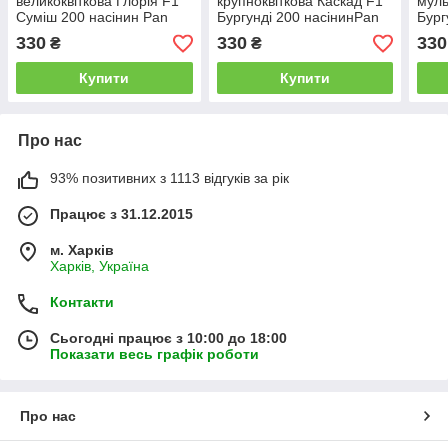
великоквіткова Глорія F1
крупноквіткова Каскад F1
муль
Суміш 200 насінин Pan
Бургунді 200 насінинPan
Бург
American
American
Amer
330
330
330
₴
₴
Купити
Купити
Про нас
93% позитивних з 1113 відгуків за рік
Працює з 31.12.2015
м. Харків
Харків, Україна
Контакти
Сьогодні працює з 10:00 до 18:00
Показати весь графік роботи
Про нас