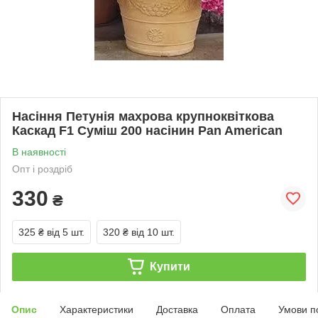
Насіння Петунія махрова крупноквіткова
Каскад F1 Суміш 200 насінин Pan American
В наявності
Опт і роздріб
330
₴
325 ₴
від 5 шт.
320 ₴
від 10 шт.
Купити
Опис
Характеристики
Доставка
Оплата
Умови п