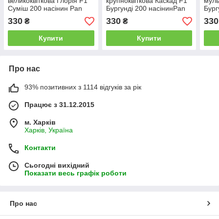
великоквіткова Глорія F1
крупноквіткова Каскад F1
муль
Суміш 200 насінин Pan
Бургунді 200 насінинPan
Бург
American
American
Amer
330
330
330
₴
₴
Купити
Купити
Про нас
93% позитивних з 1114 відгуків за рік
Працює з 31.12.2015
м. Харків
Харків, Україна
Контакти
Сьогодні вихідний
Показати весь графік роботи
Про нас