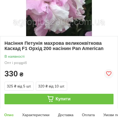
Насіння Петунія махрова великоквіткова
Каскад F1 Орхід 200 насінин Pan American
В наявності
Опт і роздріб
330
₴
325 ₴
від 5 шт.
320 ₴
від 10 шт.
Купити
Опис
Характеристики
Доставка
Оплата
Умови п