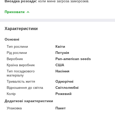
Висадка розсади:
коли мине загроза заморозків.
Приховати
Характеристики
Основні
Тип рослини
Квіти
Рід рослини
Петунія
Виробник
Pan-american seeds
Країна виробник
США
Тип посадкового
Насіння
матеріалу
Тривалість життя
Однорічні
Відношення до світла
Світлолюбні
Колір
Рожевий
Додаткові характеристики
Упаковка
Пакет