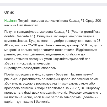
Опис
Насіння
Петунія махрова великоквіткова Каскад F1 Орхід 200
насінин Pan American
Петунія грандифлора махрова Каскад F1 (Petunia grandiflora
double Cascade F1). Вишукана каскадна махрова петунія
крупноквіткова. Кущі компактні, добре розгалужені, висота 25-
40 см, ширина 25-30 див. Квітки великі, діаметр 7-10 см, густо
махрові, з сильно гофрованими пелюстками. Відрізняється
раннім, рясним цвітінням, підвищеною стійкістю до
несприятливих погодних умов і здатність тривалий час
зберігати яскравість кольорів.
Вирощують розсадним способом.
Посів
проводять в кінці грудня - березні. Насіння петунії
рівномірно розсипають по поверхні добре зволоженої землі,
збризкують водою з розпилювача і накривають склом або
прозорою плівкою. Сходи з'являються за 7-12 днів. Пікіровку
проводять у фазі двох справжніх листків. Розсаду висаджують
на постійне місце, коли мине загроза заморозків. Ідеальний
варіант для кашпо і балконів.