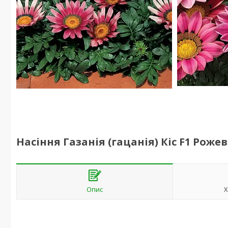
Насіння Газанія (гацанія) Кіс F1 Роже
Опис
Х