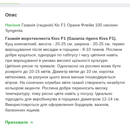
Опис
Насіння
Газанія (гацанія) Кіс F1 Оранж Флейм 100 насінин
Syngenta
Газанія жорстколиста Кісс F1 (Gazania rigens Kiss F1).
Кущ компактний, висота - 20-25 см, ширина - 20-25 см, термін
вирощування після висадки в горщики - 8-10 тижнів. Рослини
добре кущаться, однорідні по габітусу і часу цвітіння навіть
при вирощуванні в умовах високої щільності культури.
Цвітіння рясне та тривале. Одночасно на рослині може бути
розкрито до 10-15 квітів, Діаметр квітки до 10 см, коротка
квітконіжка, за рахунок цього вона менше пошкоджуються
вітром. На сонячних клумбах квіти газанії створюють незабутні
кольорові акценти. Рослина добре переносить високу
температуру, тому рясно цвіте навіть у посуху. Ідеально
підходить для виробництва в горщиках діаметром 12-14 см.
Використовується для оформлення бордюрів, вазонів,
балконних ящиків.
Приховати