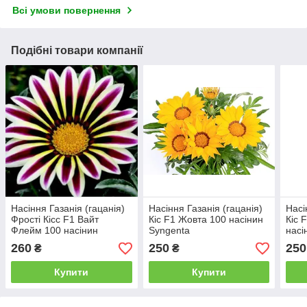
Всі умови повернення
Подібні товари компанії
Насіння Газанія (гацанія)
Насіння Газанія (гацанія)
Насі
Фрості Кісс F1 Вайт
Кіс F1 Жовта 100 насінин
Кіс 
Флейм 100 насінин
Syngenta
насі
Syngenta
260
250
250
₴
₴
Купити
Купити