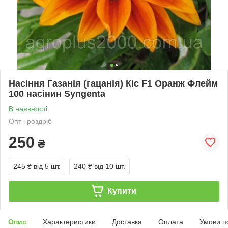
Насіння Газанія (гацанія) Кіс F1 Оранж Флейм
100 насінин Syngenta
В наявності
Опт і роздріб
250
₴
245 ₴
від 5 шт.
240 ₴
від 10 шт.
Купити
Опис
Характеристики
Доставка
Оплата
Умови п