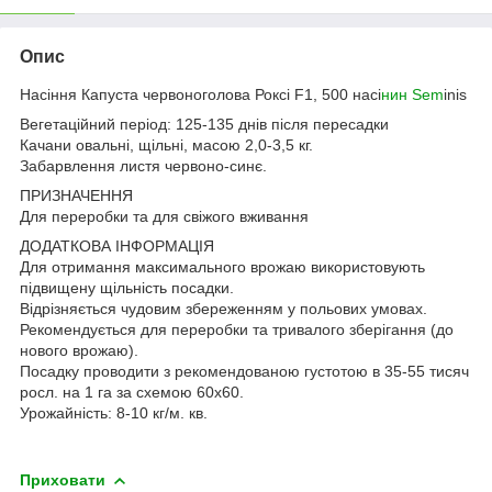
Опис
Насіння Капуста червоноголова Роксі F1, 500 насі
нин Sem
inis
Вегетаційний період: 125-135 днів після пересадки
Качани овальні, щільні, масою 2,0-3,5 кг.
Забарвлення листя червоно-синє.
ПРИЗНАЧЕННЯ
Для переробки та для свіжого вживання
ДОДАТКОВА ІНФОРМАЦІЯ
Для отримання максимального врожаю використовують
підвищену щільність посадки.
Відрізняється чудовим збереженням у польових умовах.
Рекомендується для переробки та тривалого зберігання (до
нового врожаю).
Посадку проводити з рекомендованою густотою в 35-55 тисяч
росл. на 1 га за схемою 60х60.
Урожайність: 8-10 кг/м. кв.
Приховати