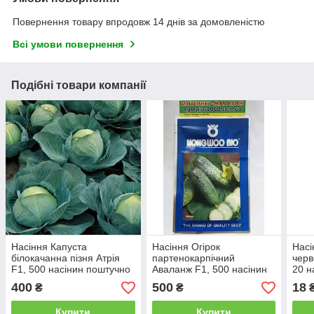
Повернення товару впродовж 14 днів за домовленістю
Всі умови повернення
Подібні товари компанії
Насіння Капуста
Насіння Огірок
Насі
білокачанна пізня Атрія
партенокарпічний
черв
F1, 500 насінин поштучно
Аваланж F1, 500 насінин
20 н
Seminis
Nong Woo Bio
400
500
18
₴
₴
Купити
Купити