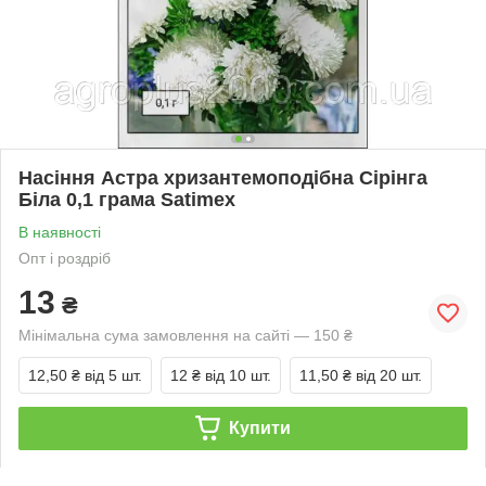
Насіння Астра хризантемоподібна Сірінга
Біла 0,1 грама Satimex
В наявності
Опт і роздріб
13
₴
Мінімальна сума замовлення на сайті — 150 ₴
12,50 ₴
від 5 шт.
12 ₴
від 10 шт.
11,50 ₴
від 20 шт.
Купити