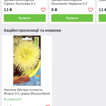
Сірінга Лососева 0,1
Аполлонія Червона 0,2
грама Satimex
грама Hem Zaden
13
8
11
₴
₴
Купити
Купити
Акційні пропозиції та новинки
Насіння Айстра голчаста
Жовта 0,5 грама MoravoSeed
В наявності