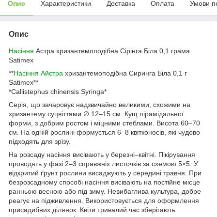
Опис
Характеристики
Доставка
Оплата
Умови п
Опис
Насіння
Астра хризантемоподібна Сірінга Біла 0,1 грама
Satimex
**
Насіння Айстра
хризантемоподібна Сиринга Біла 0,1 г
Satimex**
*Callistephus chinensis Syringa*
Серія, що зачаровує надзвичайно великими, схожими на
хризантему суцвіттями ∅ 12–15 см. Кущ пірамідальної
форми, з добрим ростом і міцними стеблами. Висота 60–70
см. На одній рослині формується 6–8 квітконосів, які чудово
підходять для зрізу.
На розсаду насіння висівають у березні–квітні. Пікірування
проводять у фазі 2–3 справжніх листочків за схемою 5×5. У
відкритий ґрунт рослини висаджують у середині травня. При
безрозсадному способі насіння висівають на постійне місце
ранньою весною або під зиму. Невибаглива культура, добре
реагує на підживлення. Використовується для оформлення
присадибних ділянок. Квіти тривалий час зберігають