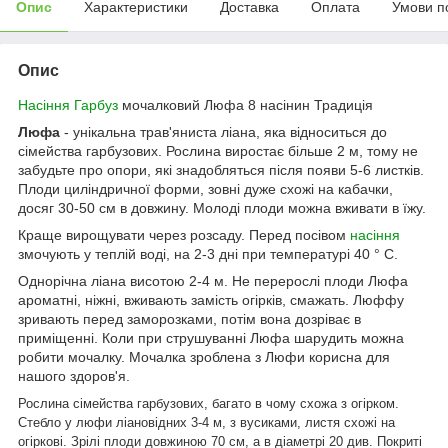
Опис
Характеристики
Доставка
Оплата
Умови п
Опис
Насіння Гарбуз
мочалковий Люфа 8 насінин Традиція
Люфа
- унікальна трав'яниста ліана, яка відноситься до
сімейства гарбузових. Рослина виростає більше 2 м, тому не
забудьте про опори, які знадобляться після появи 5-6 листків.
Плоди циліндричної форми, зовні дуже схожі на кабачки,
досяг 30-50 см в довжину. Молоді плоди можна вживати в їжу.
Краще вирощувати через розсаду. Перед посівом
насіння
змочують у теплій воді, на 2-3 дні при температурі 40 ° C.
Однорічна ліана висотою 2-4 м. Не перерослі плоди Люфа
ароматні, ніжні, вживають замість огірків, смажать. Люффу
зривають перед заморозками, потім вона дозріває в
приміщенні. Коли при струшуванні Люфа шарудить можна
робити мочалку. Мочалка зроблена з Люфи корисна для
нашого здоров'я.
Рослина сімейства гарбузових, багато в чому схожа з огірком.
Стебло у люфи ліановідних 3-4 м, з вусиками, листя схожі на
огіркові. Зрілі плоди довжиною 70 см, а в діаметрі 20 див. Покриті