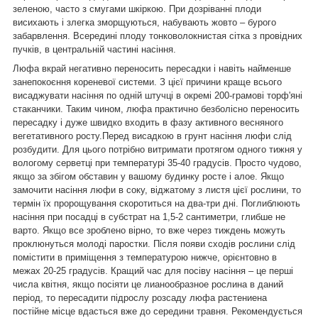
зеленою, часто з смугами шкіркою. При дозріванні плоди
висихають і злегка зморщуються, набувають жовто – бурого
забарвлення. Всередині плоду тонковолокнистая сітка з провідних
пучків, в центральній частині насіння.
Люфа вкрай негативно переносить пересадки і навіть найменше
занепокоєння кореневої системи. З цієї причини краще всього
висаджувати насіння по одній штучці в окремі 200-грамові торф'яні
стаканчики. Таким чином, люфа практично безболісно переносить
пересадку і дуже швидко входить в фазу активного весняного
вегетативного росту.Перед висадкою в грунт насіння люфи слід
розбудити. Для цього потрібно витримати протягом одного тижня у
вологому серветці при температурі 35-40 градусів. Просто чудово,
якщо за збігом обставин у вашому будинку росте і алое. Якщо
замочити насіння люфи в соку, віджатому з листя цієї рослини, то
термін їх пророщування скоротиться на два-три дні. Поглиблюють
насіння при посадці в субстрат на 1,5-2 сантиметри, глибше не
варто. Якщо все зроблено вірно, то вже через тиждень можуть
проклюнуться молоді паростки. Після появи сходів рослини слід
помістити в приміщення з температурою нижче, орієнтовно в
межах 20-25 градусів. Кращий час для посіву насіння – це перші
числа квітня, якщо посіяти це лианообразное рослина в даний
період, то пересадити підрослу розсаду люфа растениена
постійне місце вдасться вже до середини травня. Рекомендується