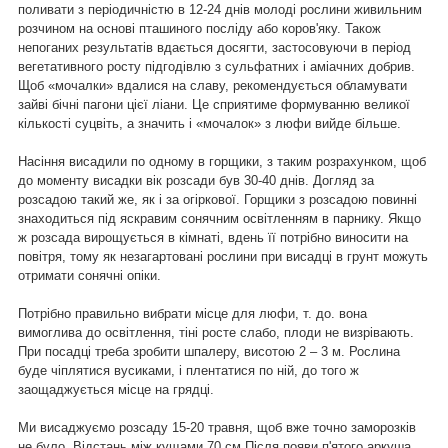
поливати з періодичністю в 12-24 днів молоді рослини живильним
розчином на основі пташиного посліду або коров'яку. Також
непоганих результатів вдається досягти, застосовуючи в період
вегетативного росту підгодівлю з сульфатних і аміачних добрив.
Щоб «мочалки» вдалися на славу, рекомендується обламувати
зайві бічні пагони цієї ліани. Це сприятиме формуванню великої
кількості суцвіть, а значить і «мочалок» з люфи вийде більше.
Насіння висадили по одному в горщики, з таким розрахунком, щоб
до моменту висадки вік розсади був 30-40 днів. Догляд за
розсадою такий же, як і за огіркової. Горщики з розсадою повинні
знаходиться під яскравим сонячним освітленням в парнику. Якщо
ж розсада вирощується в кімнаті, вдень її потрібно виносити на
повітря, тому як незагартовані рослини при висадці в грунт можуть
отримати сонячні опіки.
Потрібно правильно вибрати місце для люфи, т. до. вона
вимоглива до освітлення, тіні росте слабо, плоди не визрівають.
При посадці треба зробити шпалеру, висотою 2 – 3 м. Рослина
буде чіплятися вусиками, і плентатися по ній, до того ж
заощаджується місце на грядці.
Ми висаджуємо розсаду 15-20 травня, щоб вже точно заморозків
не було. Відстань між кущами 70 см Після появи п'ятого аркуша