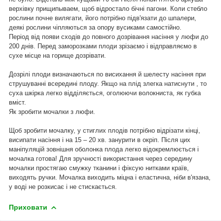
верхівку прищипываем, щоб відростало бічні пагони. Коли стебло
рослини почне вилягати, його потрібно підв'язати до шпалери,
деякі рослини чіпляються за опору вусиками самостійно.
Період від появи сходів до повного дозрівання насіння у люфи до
200 днів. Перед заморозками плоди зрізаємо і відправляємо в
сухе місце на горище дозрівати.
Дозрілі плоди визначаються по висихання й шелесту насіння при
струшуванні всередині плоду. Якщо на плід злегка натиснути , то
суха шкірка легко відділяється, оголюючи волокниста, як губка
вміст.
Як зробити мочалки з люфи.
Щоб зробити мочалку, у стиглих плодів потрібно відрізати кінці,
висипати насіння і на 15 – 20 хв. занурити в окріп. Після цих
маніпуляцій зовнішня оболонка плода легко відокремлюється і
мочалка готова! Для зручності використання через середину
мочалки простягаю смужку тканини і фіксую нитками країв,
виходять ручки. Мочалка виходить міцна і еластична, ніби в'язана,
у воді не розкисає і не стискається.
Приховати