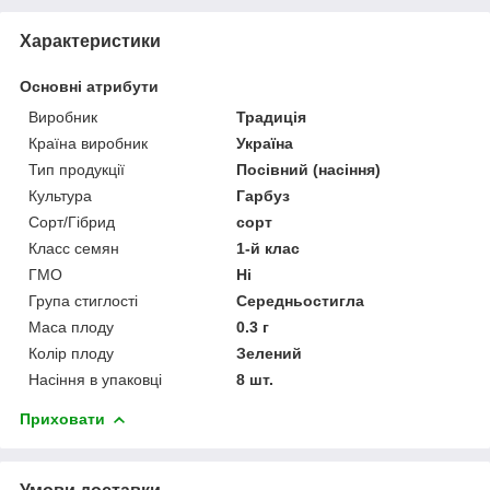
Характеристики
Основні атрибути
Виробник
Традиція
Країна виробник
Україна
Тип продукції
Посівний (насіння)
Культура
Гарбуз
Сорт/Гібрид
сорт
Класс семян
1-й клас
ГМО
Ні
Група стиглості
Середньостигла
Маса плоду
0.3 г
Колір плоду
Зелений
Насіння в упаковці
8 шт.
Приховати