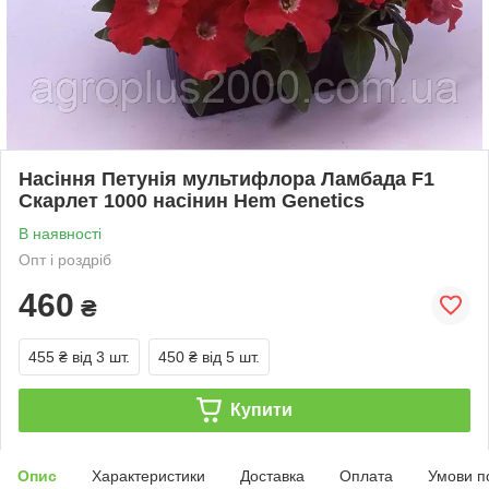
Насіння Петунія мультифлора Ламбада F1
Скарлет 1000 насінин Hem Genetics
В наявності
Опт і роздріб
460
₴
455 ₴
від 3 шт.
450 ₴
від 5 шт.
Купити
Опис
Характеристики
Доставка
Оплата
Умови п