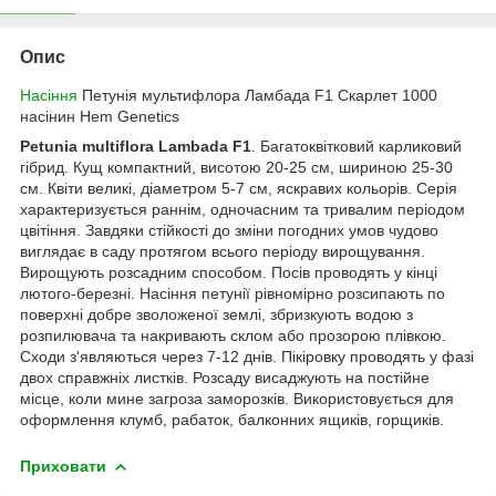
Опис
Насіння
Петунія мультифлора Ламбада F1 Скарлет 1000
насінин Hem Genetics
Petunia multiflora Lambada F1
. Багатоквітковий карликовий
гібрид. Кущ компактний, висотою 20-25 см, шириною 25-30
см. Квіти великі, діаметром 5-7 см, яскравих кольорів. Серія
характеризується раннім, одночасним та тривалим періодом
цвітіння. Завдяки стійкості до зміни погодних умов чудово
виглядає в саду протягом всього періоду вирощування.
Вирощують розсадним способом. Посів проводять у кінці
лютого-березні. Насіння петунії рівномірно розсипають по
поверхні добре зволоженої землі, збризкують водою з
розпилювача та накривають склом або прозорою плівкою.
Сходи з'являються через 7-12 днів. Пікіровку проводять у фазі
двох справжніх листків. Розсаду висаджують на постійне
місце, коли мине загроза заморозків. Використовується для
оформлення клумб, рабаток, балконних ящиків, горщиків.
Приховати