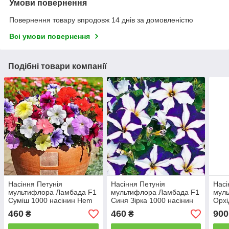
Умови повернення
Повернення товару впродовж 14 днів за домовленістю
Всі умови повернення
Подібні товари компанії
Насіння Петунія
Насіння Петунія
Насі
мультифлора Ламбада F1
мультифлора Ламбада F1
мул
Суміш 1000 насінин Hem
Синя Зірка 1000 насінин
Орхі
Genetics
Hem Genetics
насі
460
460
900
₴
₴