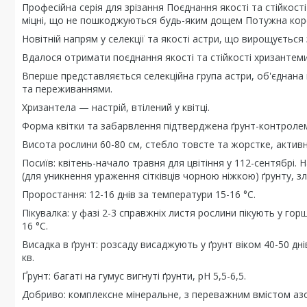
Професійна серія для зрізання Поєднання якості та стійкості
міцні, що не пошкоджуються будь-яким дощем Потужна коре
Новітній напрям у селекції та якості астри, що вирощується 
Вдалося отримати поєднання якості та стійкості хризантеми 
Вперше представляється селекційна група астри, об'єднана 
та переживаннями.
Хризантела — настрій, втілений у квітці.
Форма квітки та забарвлення підтверджена ґрунт-контролем 
Висота рослини 60-80 см, стебло товсте та жорстке, активн
Посиїв: квітень-начало травня для цвітіння у 112-сентябрі
(для уникнення ураження сітківців чорною ніжкою) ґрунту,
Проростання: 12-16 днів за температури 15-16 °C.
Пікувалка: у фазі 2-3 справжніх листя рослини пікують у г
16 °C.
Висадка в ґрунт: розсаду висаджують у ґрунт віком 40-50 дн
кв.
Ґрунт: багаті на гумус вигнуті ґрунти, pH 5,5-6,5.
Добриво: комплексне мінеральне, з переважним вмістом азо