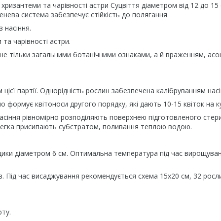
 хризантеми та чарівності астри Суцвіття діаметром від 12 до 15 
нева система забезпечує стійкість до полягання
з насіння.
та чарівності астри.
не тільки загальними ботанічними ознаками, а й враженням, асо
цієї партії. Однорідність рослин забезпечена калібруванням насі
о формує квітоноси другого порядку, які дають 10-15 квіток на к
. Насіння рівномірно розподіляють поверхнею підготовленого сте
 злегка присипають субстратом, поливання теплою водою.
орщики діаметром 6 см. Оптимальна температура під час вирощуван
ів. Під час висаджування рекомендується схема 15x20 см, 32 росл
ту.