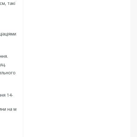
см, такі
ціаціями
ння.
ущ.
рильного
ня 14-
ини на м