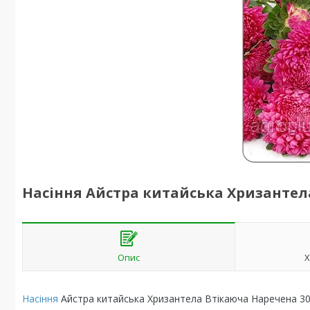
Насіння Айстра китайська Хризантела
Опис
Х
Насіння
Айстра китайська Хризантела Втікаюча Наречена 30 