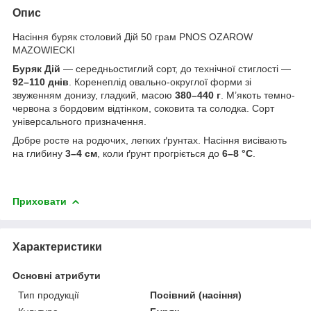
Опис
Насіння буряк столовий Дій 50 грам PNOS OZAROW
MAZOWIECKI
Буряк Дій
— середньостиглий сорт, до технічної стиглості —
92–110 днів
. Коренеплід овально-округлої форми зі
звуженням донизу, гладкий, масою
380–440 г
. М’якоть темно-
червона з бордовим відтінком, соковита та солодка. Сорт
універсального призначення.
Добре росте на родючих, легких ґрунтах. Насіння висівають
на глибину
3–4 см
, коли ґрунт прогріється до
6–8 °C
.
Приховати
Характеристики
Основні атрибути
Тип продукції
Посівний (насіння)