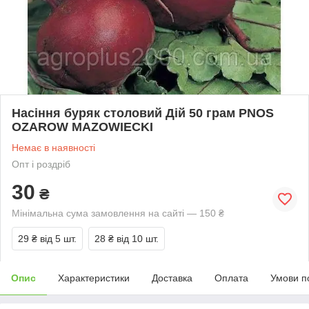
Насіння буряк столовий Дій 50 грам PNOS
OZAROW MAZOWIECKI
Немає в наявності
Опт і роздріб
30
₴
Мінімальна сума замовлення на сайті — 150 ₴
29 ₴
від 5 шт.
28 ₴
від 10 шт.
Опис
Характеристики
Доставка
Оплата
Умови п