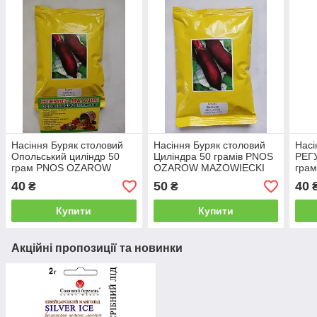
Насіння Буряк столовий
Насіння Буряк столовий
Насі
Опольський циліндр 50
Циліндра 50 грамів PNOS
РЕГ
грам PNOS OZAROW
OZAROW MAZOWIECKI
гра
MAZOWIECKI
MAZ
40
50
40
₴
₴
Купити
Купити
Акційні пропозиції та новинки