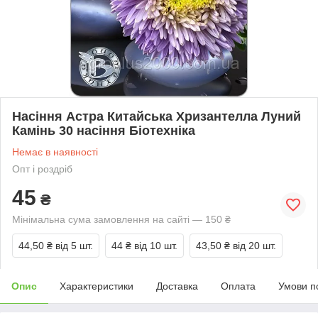
Насіння Астра Китайська Хризантелла Луний
Камінь 30 насіння Біотехніка
Немає в наявності
Опт і роздріб
45
₴
Мінімальна сума замовлення на сайті — 150 ₴
44,50 ₴
від 5 шт.
44 ₴
від 10 шт.
43,50 ₴
від 20 шт.
Опис
Характеристики
Доставка
Оплата
Умови п