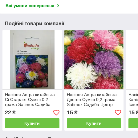
Всі умови повернення
Подібні товари компанії
Насіння Астра китайська
Насіння Астра китайська
Насі
Сі Старлет Суміш 0,2
Дрегон Суміш 0,2 грама
Калі
грама Satimex Садиба
Satimex Садиба Центр
Іспо
Центр
фарб
22
15
15
₴
₴
Аелі
Купити
Купити