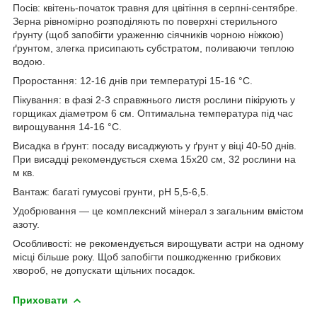
Посів: квітень-початок травня для цвітіння в серпні-сентябре.
Зерна рівномірно розподіляють по поверхні стерильного
ґрунту (щоб запобігти ураженню сіячників чорною ніжкою)
ґрунтом, злегка присипають субстратом, поливаючи теплою
водою.
Проростання: 12-16 днів при температурі 15-16 °С.
Пікування: в фазі 2-3 справжнього листя рослини пікірують у
горщиках діаметром 6 см. Оптимальна температура під час
вирощування 14-16 °С.
Висадка в ґрунт: посаду висаджують у ґрунт у віці 40-50 днів.
При висадці рекомендується схема 15x20 см, 32 рослини на
м кв.
Вантаж: багаті гумусові грунти, рН 5,5-6,5.
Удобрювання — це комплексний мінерал з загальним вмістом
азоту.
Особливості: не рекомендується вирощувати астри на одному
місці більше року. Щоб запобігти пошкодженню грибкових
хвороб, не допускати щільних посадок.
Приховати