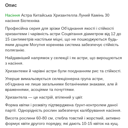
Опис
Насіння
Астра Китайська Хризантелла Луний Камінь 30
насіння Біотехніка
Професійна серия для зрізки Об'єднання якості і стійкості
хризантеми і чарівність астри Соцвітання діаметром від 12 до
15 сантиметрів настільки міцні, що не пошкоджуються будь-
яким дощем Могутня коренева система забезпечує стійкість
поляганію.
Найдавніший напрямок у селекції і як астри, що вирощуються
з насіння.
Хризантеми й чарівні астри були поєднанням рис та стійкості.
Уперше вимальовується селекціонерна група астри,
об’єднана не лише загальними ботанічними знаками, але й
враженнями, асоціями та почуттями.
Хризантела — це настрій, втілений у цвіт.
Форма квітки і розквіту підтверджена ґрунт-контролем даної
партії. Однорідність рослин забезпечує калібрування насіння.
Висота рослини 60-80 см, стебла товстий і жорсткий, активно
формує квіти другого порядку, які дають 10-15 квіток на кущ.