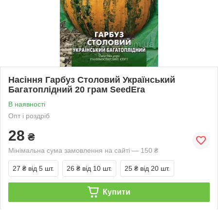
Насіння Гарбуз Столовий Український
Багатоплідний 20 грам SeedEra
В наявності
Опт і роздріб
28
₴
Мінімальна сума замовлення на сайті — 150 ₴
27 ₴
від 5 шт.
26 ₴
від 10 шт.
25 ₴
від 20 шт.
Купити