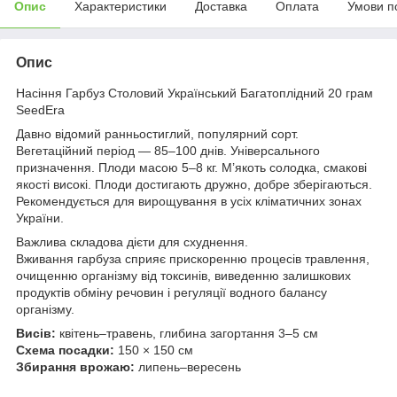
Опис
Характеристики
Доставка
Оплата
Умови п
Опис
Насіння Гарбуз Столовий Український Багатоплідний 20 грам
SeedEra
Давно відомий ранньостиглий, популярний сорт.
Вегетаційний період — 85–100 днів. Універсального
призначення. Плоди масою 5–8 кг. М’якоть солодка, смакові
якості високі. Плоди достигають дружно, добре зберігаються.
Рекомендується для вирощування в усіх кліматичних зонах
України.
Важлива складова дієти для схуднення.
Вживання гарбуза сприяє прискоренню процесів травлення,
очищенню організму від токсинів, виведенню залишкових
продуктів обміну речовин і регуляції водного балансу
організму.
Висів:
квітень–травень, глибина загортання 3–5 см
Схема посадки:
150 × 150 см
Збирання врожаю:
липень–вересень