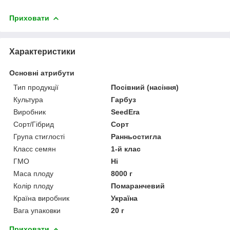
Приховати
Характеристики
Основні атрибути
Тип продукції
Посівний (насіння)
Культура
Гарбуз
Виробник
SeedEra
Сорт/Гібрид
Сорт
Група стиглості
Ранньостигла
Класс семян
1-й клас
ГМО
Ні
Маса плоду
8000 г
Колір плоду
Помаранчевий
Країна виробник
Україна
Вага упаковки
20 г
Приховати