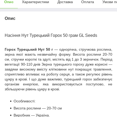
Опис
Характеристики
Доставка
Оплата
Умови п
Опис
Насіння Нут Турецький Горох 50 грам GL Seeds
Горох Турецький Нут 50 г
— однорічна, стручкова рослина,
зерна якої мають незвичайну форму. Висота рослини 20-70
см, стручки короткі та здуті, містять від 1 до 3 зерничок. Період
вегетації 90-110 днів Зерна турецького гороху дуже корисні —
завдяки високому вмісту клітковини нут покращує травлення,
сприятливо впливає на роботу серця, а також регулює рівень
цукру в крові. І що дуже важливо, турецький горох забезпечує
організм енергією, яка використовується поступово, не
збільшуючи рівень цукру в крові.
Особливості:
Висота рослини — 20-70 см
Виробник — Україна.