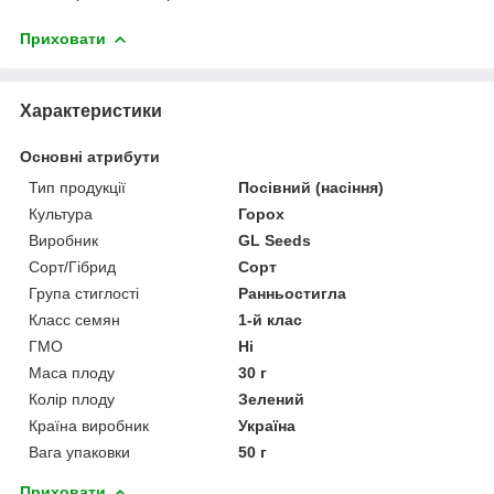
Приховати
Характеристики
Основні атрибути
Тип продукції
Посівний (насіння)
Культура
Горох
Виробник
GL Seeds
Сорт/Гібрид
Сорт
Група стиглості
Ранньостигла
Класс семян
1-й клас
ГМО
Ні
Маса плоду
30 г
Колір плоду
Зелений
Країна виробник
Україна
Вага упаковки
50 г
Приховати