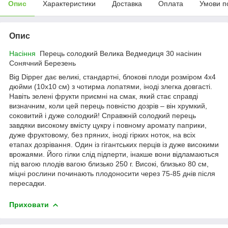
Опис
Характеристики
Доставка
Оплата
Умови п
Опис
Насіння
Перець солодкий Велика Ведмедиця 30 насінин
Сонячний Березень
Big Dipper дає великі, стандартні, блокові плоди розміром 4х4
дюйми (10х10 см) з чотирма лопатями, іноді злегка довгасті.
Навіть зелені фрукти приємні на смак, який стає справді
визначним, коли цей перець повністю дозрів – він хрумкий,
соковитий і дуже солодкий! Справжній солодкий перець
завдяки високому вмісту цукру і повному аромату паприки,
дуже фруктовому, без пряних, іноді гірких ноток, на всіх
етапах дозрівання. Один із гігантських перців із дуже високими
врожаями. Його гілки слід підперти, інакше вони відламаються
під вагою плодів вагою близько 250 г. Високі, близько 80 см,
міцні рослини починають плодоносити через 75-85 днів після
пересадки.
Приховати