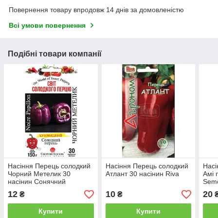
Повернення товару впродовж 14 днів за домовленістю
Всі умови повернення
Подібні товари компанії
Насіння Перець солодкий
Насіння Перець солодкий
Насі
Чорний Метелик 30
Атлант 30 насінин Riva
Амі 
насінин Сонячний
Sem
Березень
12
10
20
₴
₴
Купити
Купити