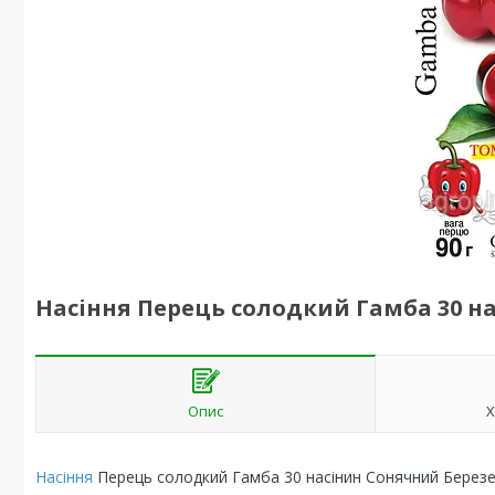
Насіння Перець солодкий Гамба 30 н
Опис
Х
Насіння
Перець солодкий Гамба 30 насінин Сонячний Берез