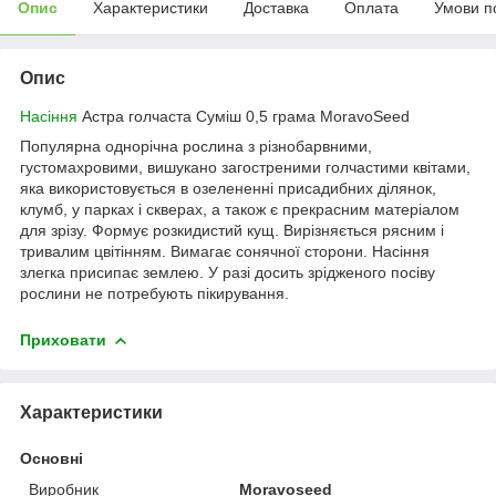
Опис
Характеристики
Доставка
Оплата
Умови п
Опис
Насіння
Астра голчаста Суміш 0,5 грама MoravoSeed
Популярна однорічна рослина з різнобарвними,
густомахровими, вишукано загостреними голчастими квітами,
яка використовується в озелененні присадибних ділянок,
клумб, у парках і скверах, а також є прекрасним матеріалом
для зрізу. Формує розкидистий кущ. Вирізняється рясним і
тривалим цвітінням. Вимагає сонячної сторони. Насіння
злегка присипає землею. У разі досить зрідженого посіву
рослини не потребують пікирування.
Приховати
Характеристики
Основні
Виробник
Moravoseed