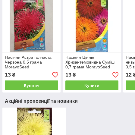
Насіння Астра голчаста
Насіння Ціннія
Насі
Червона 0,5 грама
Хризантемовидна Суміш
низь
MoravoSeed
0,7 грама MoravoSeed
0,5 
13
13
12
₴
₴
Купити
Купити
Акційні пропозиції та новинки