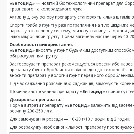
«Ентоцид»
— новітній біотехнологічний препарат для боро
травневого та колорадського жука.
Активну діючу основу препарату становлять кілька штамів 
Спорти гриба в ґрунті у разі потрапляння на тіло шкідника
паралізують нервову систему, м'язову тканину та органи ди
іншої мікрофлори ґрунту. Повна загибель настає через 40-20
Особливості використання:
«Ентоцид»
вносять у ґрунт будь-яким доступним способом
обприскуванням ґрунту.
Застосовувати препарат рекомендується восени або навесні
препарату ґрунт обробляється відповідно до технології: за
вносити препарат у вологий ґрунт перед його обробленням.
Під час саджання розсади або саджанців, замочують корене
Щорічне застосування препарату
«Ентоцид»
сприяє суттєв
Дозировка препарата:
Норма витрати препарату
«Ентоцид»
залежить від заселен
розчину 200-250 л/га.
Для замочування розсади — 10-20 г/10 л води, від 2 годин.
Для розрахунку необхідної кількості препарату пропонуємо