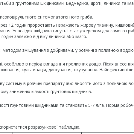
тьби з ґрунтовими шкідниками: Ведмедика, дроті, личинки та іма
високовірультного ентомопатогенного гриба.
 через 12 годин проростають і вражають жирову тканину, кишкови
хання. Унаслідок шкідника гинуть і стає джерелом для самого гри
 годин залежно від віку личинки або імаго.
: методом змішування з добривами, у розчині з поливною водою
, особливо в період випадання проливних дощів. Після внесення
палювання, культивація, дискування, окучування. Найефективніше
ву систему в розчині препарату або вносять його з поливною в
ому зниженню кількості ґрунтових шкідників.
ості ґрунтовими шкідниками та становить 5-7 л/га. Норма робоч
 скористатися розрахункової таблицею.