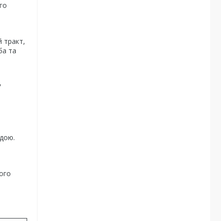
го
й тракт,
ба та
,
одою.
ого