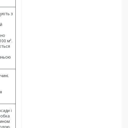
шують з
ий
рно
00 м².
ється
нньою
чині.
я
сади і
робка
чином
одою.