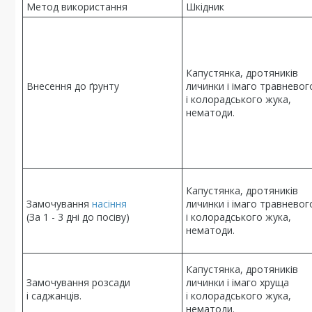
Метод використання
Шкідник
Капустянка, дротяників
Внесення до ґрунту
личинки і імаго травневог
і колорадського жука,
нематоди.
Капустянка, дротяників
Замочування
насіння
личинки і імаго травневог
(За 1 - 3 дні до посіву)
і колорадського жука,
нематоди.
Капустянка, дротяників
Замочування розсади
личинки і імаго хруща
і саджанців.
і колорадського жука,
нематоди.