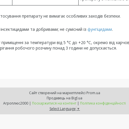
стосування препарату не вимагає особливих заходів безпеки.
 інсектицидами та добривами; не сумісний із
фунгіцидами
.
приміщенні за температури від 5 °C до +20 °C, окремо від харчо
Зберігання робочого розчину понад 3 години не допускається.
Сайт створений на маркетплейсі
Prom.ua
Продавець на Bigl.ua
Агроплюс2000 |
Поскаржитися на контент
|
Політика конфіденційності
Select Language
▼