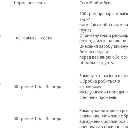
Норма внесення
Спосіб обробки
100 грам препарату змі
1-2 кг
носія (пісок або просіян
ґрунт)
о
Отриману суміш рівномі
100 грамів / 1 сотка
розподіляють на площу 1
Внесення засобу викону
безпосередньо
перед весняною або осі
обробкою ґрунту.
Замочують насіння в роз
Обробка робиться в
о
50 грамів/ 1,5л - 3л води
затіненому
місці уникаючи попаданн
сонячних променів.
Замочування коренів роз
саджанців. Можлива об
50 грамів/ 1,5л - 3л води
висаджених рослин роз
препарату з поливною в