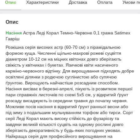
Опис
Характеристики
Доставка
Оплата
Умови п
Опис
Насіння
Астра Леді Корал Темно-Червоне 0,1 грама Satimex
Гавріш
Розкішна серія високих астр (60-70 см) з пірамідальною
формою куща. Численні щільно-махрові рожеві суцвіття
діаметром 10-12 см на міцних квітонах довго зберігають
свіжість у квітниках і букетах. Язичкові квіти насиченого
карміно-червоного відтінку. Для вирощування підходять добре
освітлені ділянки з родючою суглінистою або супячою
ґрунтою. Вирощують найчастіше розсадним способом.
Насіння висіває в березні-апрелі, пікують із розвитком першої
пари справжніх листочків по схемі 5х5 см, у відкритий ґрунт
розсаду висаджують із середини травня до початку червня.
Можливе посів насіння в відкритий ґрунт ранньої весни або
під зиму з подальшим мульчуванням торфом або тирси. Сорт
серії Леді Корал мають високу стійкість до фузаріозу та
завдяки великій кількості суцвіть на одному рослині довго
зберігають декоративність у будь-яких погодних умовах.
Найкраща серія для професійного вирощування на