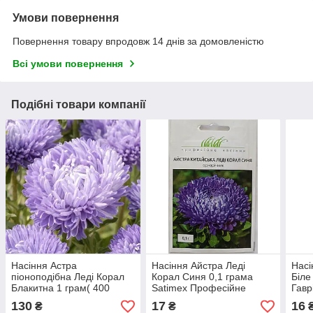
Умови повернення
Повернення товару впродовж 14 днів за домовленістю
Всі умови повернення
Подібні товари компанії
Насіння Астра
Насіння Айстра Леді
Насі
піоноподібна Леді Корал
Корал Синя 0,1 грама
Біле
Блакитна 1 грам( 400
Satimex Професійне
Гавр
насінин) Satimex
Насіння
130
17
16
₴
₴