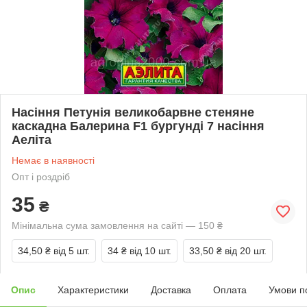
Насіння Петунія великобарвне стеняне
каскадна Балерина F1 бургунді 7 насіння
Аеліта
Немає в наявності
Опт і роздріб
35
₴
Мінімальна сума замовлення на сайті — 150 ₴
34,50 ₴
від 5 шт.
34 ₴
від 10 шт.
33,50 ₴
від 20 шт.
Опис
Характеристики
Доставка
Оплата
Умови п