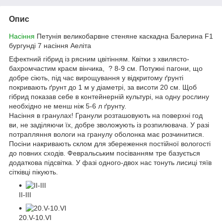
Опис
Насіння
Петунія великобарвне стеняне каскадна Балерина F1
бургунді 7 насіння Аеліта
Ефектний гібрид із рясним цвітінням. Квітки з хвилясто-
бахромчастим краєм вінчика, ? 8-9 см. Потужні пагони, що
добре сіють, під час вирощування у відкритому ґрунті
покривають ґрунт до 1 м у діаметрі, за висоти 20 см. Щоб
гібрид показав себе в контейнерній культурі, на одну рослину
необхідно не менш ніж 5-6 л ґрунту.
Насіння в гранулах! Гранули розташовують на поверхні год
ви, не заділяючи їх, добре зволожують із розпилювача. У разі
потрапляння вологи на гранулу оболонка має розчинитися.
Посіни накривають склом для збереження постійної вологості
до повних сходів. Февральським посіванням тре базується
додаткова підсвітка. У фазі одного-двох нас тонуть лисиці тяїв
сітківці пікують.
II-III
20.V-10.VI