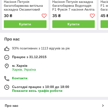
Насіння Петунія
Насіння Петунія каскадна
Насі
багатобарвкова витільна
багатобарвна Водопадія
F1 з
каскадна Оксамитовий
F1 Фуксія 7 насіння Аеліта
бага
Вельвет F1, 5 насіння
каск
30
35
45
₴
₴
Аеліта
Купити
Купити
Про нас
93% позитивних з 1113 відгуків за рік
Працює з 31.12.2015
м. Харків
Харків, Україна
Контакти
Сьогодні працює з 10:00 до 18:00
Показати весь графік роботи
Про нас