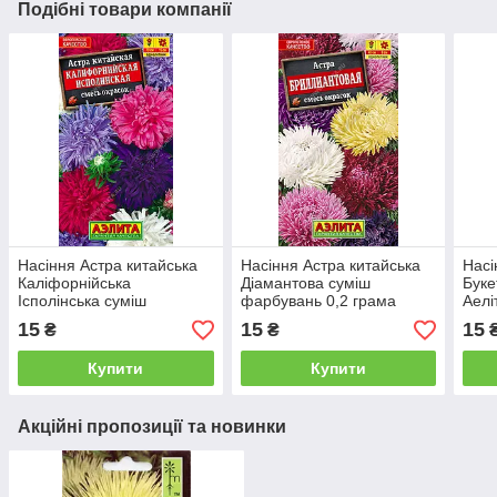
Подібні товари компанії
Насіння Астра китайська
Насіння Астра китайська
Насі
Каліфорнійська
Діамантова суміш
Буке
Ісполінська суміш
фарбувань 0,2 грама
Аелі
фарбувань 0,2 грама
Аеліта
15
15
15
₴
₴
Аеліта
Купити
Купити
Акційні пропозиції та новинки