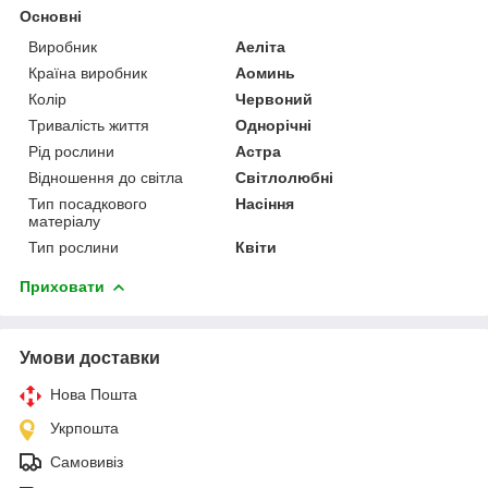
Основні
Виробник
Аеліта
Країна виробник
Аоминь
Колір
Червоний
Тривалість життя
Однорічні
Рід рослини
Астра
Відношення до світла
Світлолюбні
Тип посадкового
Насіння
матеріалу
Тип рослини
Квіти
Приховати
Умови доставки
Нова Пошта
Укрпошта
Самовивіз