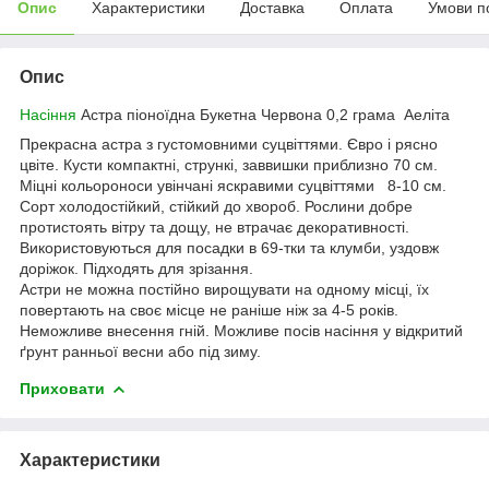
Опис
Характеристики
Доставка
Оплата
Умови п
Опис
Насіння
Астра піоноїдна Букетна Червона 0,2 грама Аеліта
Прекрасна астра з густомовними суцвіттями. Євро і рясно
цвіте. Кусти компактні, стрункі, заввишки приблизно 70 см.
Міцні кольороноси увінчані яскравими суцвіттями 8-10 см.
Сорт холодостійкий, стійкий до хвороб. Рослини добре
протистоять вітру та дощу, не втрачає декоративності.
Використовуються для посадки в 69-тки та клумби, уздовж
доріжок. Підходять для зрізання.
Астри не можна постійно вирощувати на одному місці, їх
повертають на своє місце не раніше ніж за 4-5 років.
Неможливе внесення гній. Можливе посів насіння у відкритий
ґрунт ранньої весни або під зиму.
Приховати
Характеристики