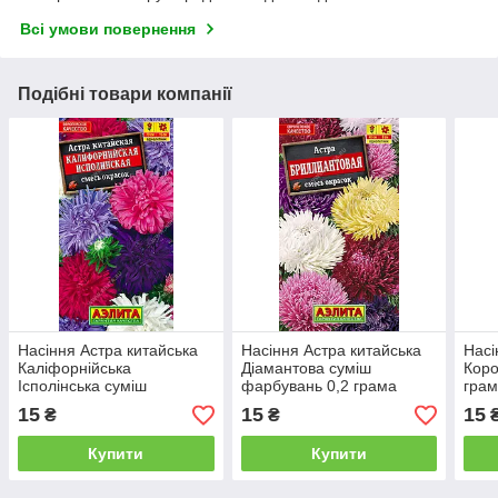
Всі умови повернення
Подібні товари компанії
Насіння Астра китайська
Насіння Астра китайська
Насі
Каліфорнійська
Діамантова суміш
Коро
Ісполінська суміш
фарбувань 0,2 грама
грам
фарбувань 0,2 грама
Аеліта
15
15
15
₴
₴
Аеліта
Купити
Купити