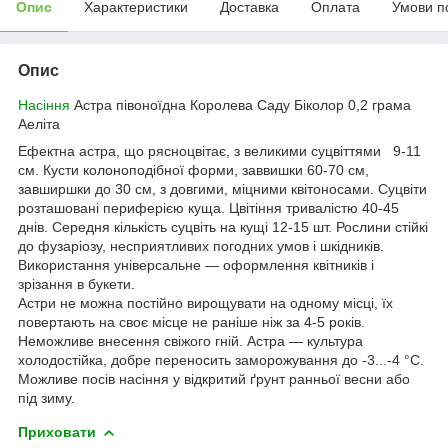
Опис
Характеристики
Доставка
Оплата
Умови п
Опис
Насіння
Астра півоноїдна Королева Саду Біколор 0,2 грама
Аеліта
Ефектна астра, що рясноцвітає, з великими суцвіттями 9-11
см. Кусти колоноподібної форми, заввишки 60-70 см,
завширшки до 30 см, з довгими, міцними квітоносами. Суцвіти
розташовані периферією куща. Цвітіння тривалістю 40-45
днів. Середня кількість суцвіть на кущі 12-15 шт. Рослини стійкі
до фузаріозу, несприятливих погодних умов і шкідників.
Використання універсальне — оформлення квітників і
зрізання в букети.
Астри не можна постійно вирощувати на одному місці, їх
повертають на своє місце не раніше ніж за 4-5 років.
Неможливе внесення свіжого гній. Астра — культура
холодостійка, добре переносить заморожування до -3...-4 °C.
Можливе посів насіння у відкритий ґрунт ранньої весни або
під зиму.
Приховати