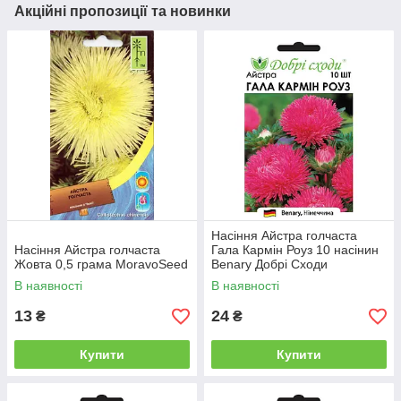
Акційні пропозиції та новинки
Насіння Айстра голчаста
Насіння Айстра голчаста
Гала Кармін Роуз 10 насінин
Жовта 0,5 грама MoravoSeed
Benary Добрі Сходи
В наявності
В наявності
13
24
₴
₴
Купити
Купити