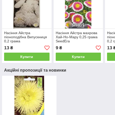
Насіння Айстра
Насіння Айстра махрова
Насі
піоноподібна Випускниця
Хай-Но-Мару 0,25 грама
піон
0,2 грама
SeedEra
0,2 
13
9
13
₴
₴
Купити
Купити
Акційні пропозиції та новинки