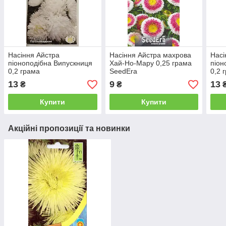
Насіння Айстра
Насіння Айстра махрова
Насі
піоноподібна Випускниця
Хай-Но-Мару 0,25 грама
піон
0,2 грама
SeedEra
0,2 
13
9
13
₴
₴
Купити
Купити
Акційні пропозиції та новинки