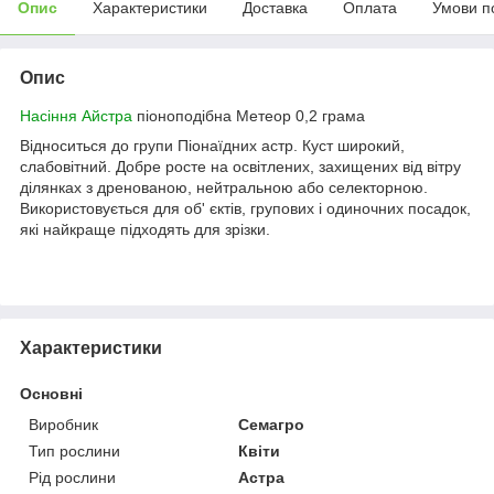
Опис
Характеристики
Доставка
Оплата
Умови п
Опис
Насіння Айстра
піоноподібна Метеор 0,2 грама
Відноситься до групи Піонаїдних астр. Куст широкий,
слабовітний. Добре росте на освітлених, захищених від вітру
ділянках з дренованою, нейтральною або селекторною.
Використовується для об' єктів, групових і одиночних посадок,
які найкраще підходять для зрізки.
Характеристики
Основні
Виробник
Семагро
Тип рослини
Квіти
Рід рослини
Астра