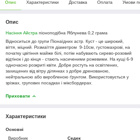
Опис
Характеристики
Доставка
Оплата
Умови п
Опис
Насіння Айстра
піоноподібна Яблунева 0,2 грама
Відноситься до групи Піонаїдних астр. Куст - це широкий,
віття, міцний. Розмаїття діаметром 9-10см, густомахрові, на
початку цвітіння майже білі, потім набувають сирево-розовий
відтінок і до кінця - стають насиченими рожевими. На кущі 6-9
одночасно розкриті квіти. Добре ростуть на освітлених,
захищених від вітру ділянках з добре дренованою,
нейтральною або виробленою ґрунтом. Використовується у
зрізках, групових посадках і міксбордерах.
Приховати
Характеристики
Основні
Виробник
Седек