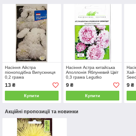
Насіння Айстра
Насіння Астра китайська
Насі
піоноподібна Випускниця
Аполлонія Яблуневий Цвіт
Хай-
0,2 грама
0,3 грама Legutko
See
професійне Насіння
13
9
9
₴
₴
₴
Купити
Купити
Акційні пропозиції та новинки