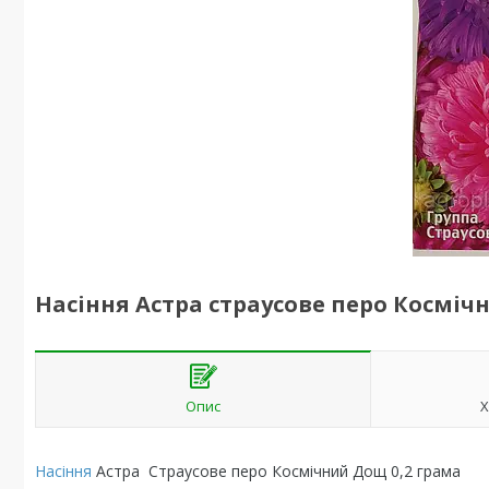
Насіння Астра страусове перо Косміч
Опис
Х
Насіння
Астра Страусове перо Космічний Дощ 0,2 грама